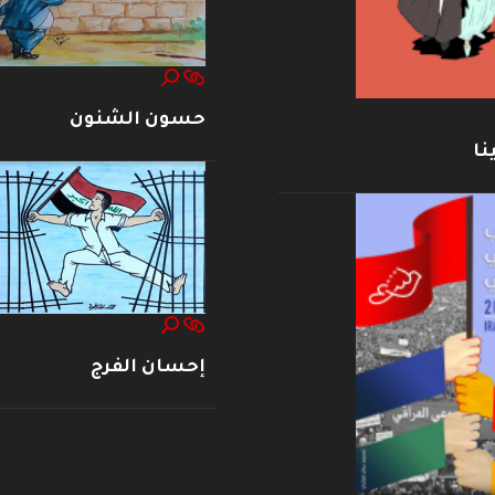
حسون الشنون
نا
إحسان الفرج