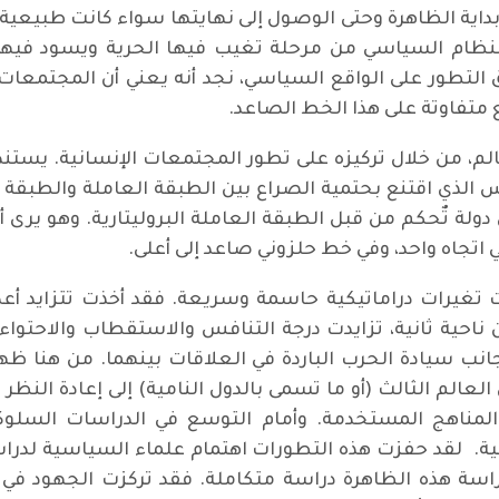
 بداية الظاهرة وحتى الوصول إلى نهايتها سواء كانت طبيعية 
نظام السياسي من مرحلة تغيب فيها الحرية ويسود فيها الت
تطور على الواقع السياسي، نجد أنه يعني أن المجتمعات ا
واقع متفاوتة على هذا الخط الصاعد.
 من خلال تركيزه على تطور المجتمعات الإنسانية. يستند ه
ركس الذي اقتنع بحتمية الصراع بين الطبقة العاملة والطبقة 
لى دولة تٌحكم من قبل الطبقة العاملة البروليتارية. وهو ير
ي اتجاه واحد، وفي خط حلزوني صاعد إلى أعلى.
غيرات دراماتيكية حاسمة وسريعة. فقد أخذت تتزايد أعداد
ناحية ثانية، تزايدت درجة التنافس والاستقطاب والاحتواء ب
لى جانب سيادة الحرب الباردة في العلاقات بينهما. من هن
 العالم الثالث (أو ما تسمى بالدول النامية) إلى إعادة الن
لمناهج المستخدمة. وأمام التوسع في الدراسات السلوك
ة. لقد حفزت هذه التطورات اهتمام علماء السياسية لدراس
دراسة هذه الظاهرة دراسة متكاملة. فقد تركزت الجهود 