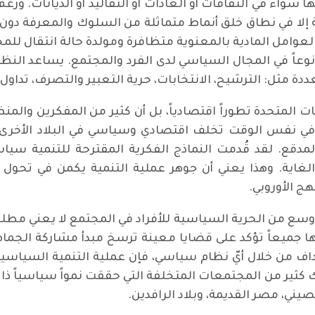
 سواء في الثقافات أو العادات أو التقاليد أو الديانات. ورغ
إلا في نطاق خلق أنماط متماثلة من السلوك والمعرفة دون
عوامل المادية بالمعنوية متظافرة ومولدة حالة انتقال لل
نوعاً في المجال السياسي لدى الفرد والمجتمع. يساعد ا
ة مثل: الترشيح، الانتخابات، حرية التعبير والتصرف، تداول
ت المتحدة تطوراً اقتصادياً، بل أن كثير من المفكرين والمن
في نفس الوقت تخلف اقتصادي وسياسي في البلاد الأخرى, 
دقع. لقد قُدمت النماذج الفكرية المقترحة للتنمية سياسياً 
لغاية. وهذا يعني أن جوهر عملية التنمية يكمن في تحول 
هج الأوروبي.
وسع من الحرية السياسية للأفراد في المجتمع لا يعني مطلق
ا جميعاً تؤكد على قضايا معينة ترسخ مبدأ مشاركة الجماهي
هداف من خلال أيّ نظام سياسي، فإن عملية التنمية السياسي
ناك كثير من المجتمعات المتخلفة التي حققت نمواً سياسياً ذات
الياباني، الصيني، مصر القديمة، وبلاد الرافد