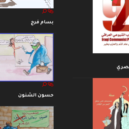
بسام فرج
بصري
حسون الشنون