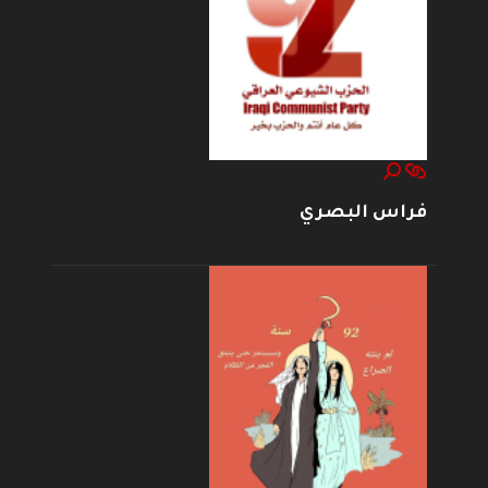
فراس البصري