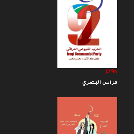
فراس البصري