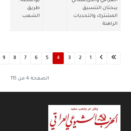
العراقي والكردستاني
بواسطة:
يبحثان التنسيق
طريق
المشترك والتحديات
الشعب
الراهنة
9
8
7
6
5
4
3
2
1
الصفحة 4 من 115