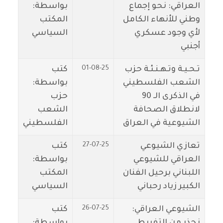
العراقي: نحو إجماع
بواسطة:
وطني للأنهاء الكامل
المكتب
لأي وجود عسكري
السياسي
أجنبي
01-08-25
تـحـيـة وتـهـنـئـة حزب
كتب
الشعب الفلسطيني
بواسطة:
في الذكرى الـ 90
حزب
لانطلاق الصحافة
الشعب
الشيوعية في العراق
الفلسطيني
27-07-25
تعازي الشيوعي
كتب
العراقي للشيوعي
بواسطة:
اللبناني برحيل الفنان
المكتب
الكبير زياد رحباني
السياسي
26-07-25
الشيوعي العراقي:
كتب
نحذر من التفريط
بواسطة: