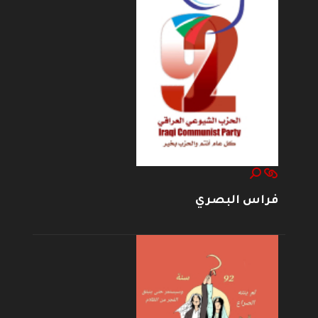
فراس البصري