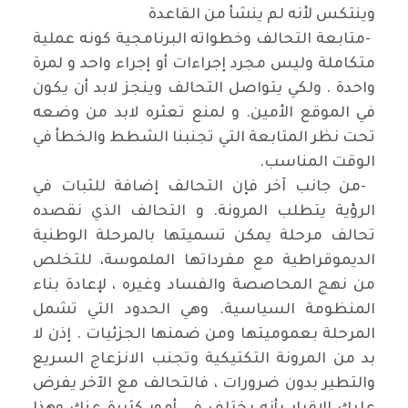
وينتكس لأنه لم ينشأ من القاعدة
-
متابعة التحالف وخطواته البرنامجية كونه عملية
متكاملة وليس مجرد إجراءات أو إجراء واحد و لمرة
واحدة . ولكي يتواصل التحالف وينجز لابد أن يكون
في الموقع الأمين. و لمنع تعثره لابد من وضعه
تحت نظر المتابعة التي تجنبنا الشطط والخطأ في
الوقت المناسب
.
-
من جانب آخر فإن التحالف إضافة للثبات في
الرؤية يتطلب المرونة. و التحالف الذي نقصده
تحالف مرحلة يمكن تسميتها بالمرحلة الوطنية
الديموقراطية مع مفرداتها الملموسة، للتخلص
من نهج المحاصصة والفساد وغيره ، لإعادة بناء
المنظومة السياسية. وهي الحدود التي تشمل
المرحلة بعموميتها ومن ضمنها الجزئيات . إذن لا
بد من المرونة التكتيكية وتجنب الانزعاج السريع
والتطير بدون ضرورات ، فالتحالف مع الآخر يفرض