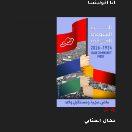
أنا أكولينينا
جمال العتابي