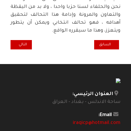
نحن والحلفاء لسنا حزبا واحدا ، ولا بد من اليقظة
والتعاون والمرونة وإدامة هذا التحالف لتحقيق
أهدافه ، فهو تحالف انتخابي ويمكن أن يتطور
ويتعزز، وهذا ما سيقرره الواقع
.
المقال السابق: المحرر السياسي لطريق الشعب.. لتتضافر كل الجهود لإن
المقال التالي: ر
السابق
التالي
العنوان الرئيسي:
ساحة الاندلس - بغداد - العراق
Email:
iraqicp@hotmail.com