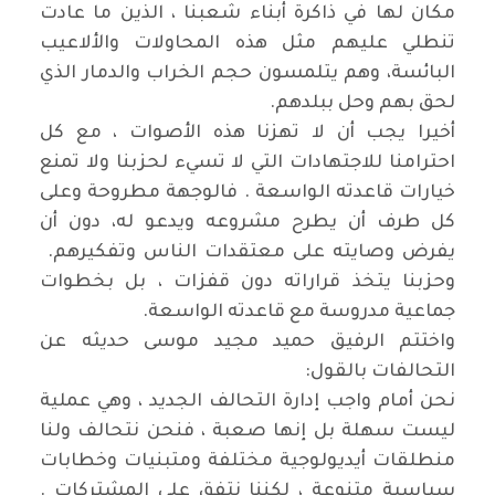
مكان لها في ذاكرة أبناء شعبنا ، الذين ما عادت
تنطلي عليهم مثل هذه المحاولات والألاعيب
البائسة، وهم يتلمسون حجم الخراب والدمار الذي
لحق بهم وحل ببلدهم
.
أخيرا يجب أن لا تهزنا هذه الأصوات ، مع كل
احترامنا للاجتهادات التي لا تسيء لحزبنا ولا تمنع
خيارات قاعدته الواسعة . فالوجهة مطروحة وعلى
كل طرف أن يطرح مشروعه ويدعو له، دون أن
يفرض وصايته على معتقدات الناس وتفكيرهم
.
وحزبنا يتخذ قراراته دون قفزات ، بل بخطوات
جماعية مدروسة مع قاعدته الواسعة
.
واختتم الرفيق حميد مجيد موسى حديثه عن
التحالفات بالقول
:
نحن أمام واجب إدارة التحالف الجديد ، وهي عملية
ليست سهلة بل إنها صعبة ، فنحن نتحالف ولنا
منطلقات أيديولوجية مختلفة ومتبنيات وخطابات
سياسية متنوعة ، لكننا نتفق على المشتركات .