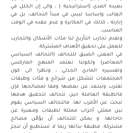
بعيدة المدى (استراتيجية
)
، والى إن الخلل في
الغالب واساسا ليس في مبدأ التحالف، بل في
إدارته ، كذلك في المكابرة و عدم عقده في الوقت
المناسب
.
وتقدم تجارب التأريخ لنا مئات الأشكال والتجارب
للعمل على تحقيق الأهداف المشتركة
.
في المعنى الضيق للتحالف (التحالف السياسي
المعاصر) ولكوننا نعتمد المنهج الماركسي
وتفسيره المادي الجدلي ، ونظرا الى كون
المجتمعات تتشكل من شرائح و فئات وطبقات
تقترب وتبتعد عن بعضها وفقا لمصالحها فإن
فالطبقة العاملة حين تتحالف لتحقيق هدفها
تبحث عن الأقرب لها. فالتحالف السياسي يقوم
بين ممثلي أحزاب ممثلة لطبقات ومعبرة عن
حاجاتها. و يمكن للتحالف أن يؤمّن مصالح
مشتركة. فطبقة بذاتها ربما لا تستطيع أن تنجز