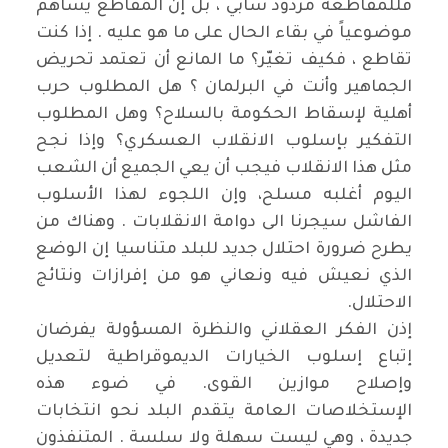
فللمقاطعة مردود سابي ، بل إن المُقاطع يساهم
موضوعياً في بقاء الحال على ما هو عليه . إذا كنت
تقاطع ، فكيف تغيّر؟ ما المانع أن تعتمد تحريض
الجماهير وأنت في البرلمان ؟ هل المطلوب حرب
أهلية لإسقاط الحكومة بالسلاح؟ وهل المطلوب
التفكير بإسلوب الانقلاب العسكري؟ وإذا نجح
مثل هذا الانقلاب فيجب أن يعي الجميع أن الشعب
اليوم أغلبه مسلح، وإن اللجوء لهذا الأسلوب
الفاشل سيجرنا الى دوامة الانقلابات . وهناك من
يطرح ضرورة احتلال جديد للبلد متناسيا إن الوضع
الذي نعيش فيه ونعاني هو من إفرازات ونتائج
الاحتلال
.
إذن الفكر العقلاني والنظرة المسؤولة يفرضان
إتباع إسلوب الخيارات الديموقراطية لتعديل
وإصلاح موازين القوى. في ضوء هذه
الإستخلاصات العامة يتقدم البلد نحو انتخابات
جديدة ، وهي ليست سهلة ولا سلسة . المتنفذون