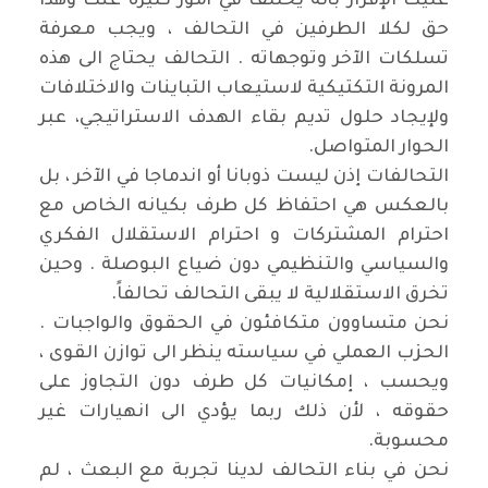
عليك الإقرار بأنه يختلف في أمور كثيرة عنك وهذا
حق لكلا الطرفين في التحالف ، ويجب معرفة
تسلكات الآخر وتوجهاته . التحالف يحتاج الى هذه
المرونة التكتيكية لاستيعاب التباينات والاختلافات
ولإيجاد حلول تديم بقاء الهدف الاستراتيجي، عبر
الحوار المتواصل
.
التحالفات إذن ليست ذوبانا أو اندماجا في الآخر ، بل
بالعكس هي احتفاظ كل طرف بكيانه الخاص مع
احترام المشتركات و احترام الاستقلال الفكري
والسياسي والتنظيمي دون ضياع البوصلة . وحين
تخرق الاستقلالية لا يبقى التحالف تحالفاً
.
نحن متساوون متكافئون في الحقوق والواجبات .
الحزب العملي في سياسته ينظر الى توازن القوى ،
ويحسب ، إمكانيات كل طرف دون التجاوز على
حقوقه ، لأن ذلك ربما يؤدي الى انهيارات غير
محسوبة
.
نحن في بناء التحالف لدينا تجربة مع البعث ، لم