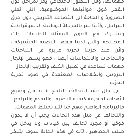
مهماتها، ولأن التطور الاجتماعي يمر بمراحل دون
القفز فوق قوانينها الموضوعية، التي تملي
الضرورة و الحاجة الى التصاعد التدريجي دون حرق
المراحل، ولأننا نمر بالمرحلة الوطنية الديموقراطية
ونشترك مع القوى الممثلة للطبقات ذات
المصلحة، والتي لدينا معها الأرضية المشتركة ،
ولأن عند حزبنا تجربة غزيرة في التباحثات
والنجاحات والانتكاسات أيضا ، فهو يسعى لإنجاز
مهمات تساعده في تقليل الكلف وتقريب الإنجاز
.
الدروس والخلاصات المعتمدة في ضوء تجربة
الحزب
:
-
في حال عقد التحالف الناجح لا بد من وضوح
الأهداف لمعرفة كيفية التصرف والتقدم والتراجع .
فالبرنامج الواضح مهم جدا لئلا تختلط المهمات
.
والتحالف في مثل هذه الحالات يجب أن لا يكون
فوقيا أو مجرد تحالف بين قيادات ولا يدخل في
صلب الجماهير ، لأنه في هذه الحالة سوف يتبخر