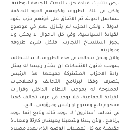
نرض بتثبيت قيادة حزب البعث للجبهة الوطنية،
ولكن في تلك الظروف ولكونهم القوة الحاكمة
لمفاصل الدولة، تم الاتفاق على كونهم حزب يقود
الدولة . ولكن الحزب لم يتنازل لهم في موضوع
القيادة السياسية. وفي كل الاحوال لا يمكن ولا
يجوز استنساخ التجارب، فلكل شيء ظروفه
وموازينه
.
والآن ونحن نتحالف في هذه الظروف، لا بد للتحالف
بموجب قانون الانتخابات ان يختار رئيسا له يمثل
ارادة الاحزاب المشتركة جميعها. هذا الرئيس
يتصرف وفقا لبرنامج التحالف والصلاحيات
الممنوحة له بموجب النظام الداخلي وقرارات
القيادة الجماعية، فلا يوجد في عرف تحالف كهذا
مفهوم تابع ومتبوع او رئيس ومرؤوس ..الخ
..
في تحالف "سائرون" لا يوجد قائد وتابع إنما يوجد
برنامج . ولأن بلدنا وشعبنا يعيشان كارثة ومعاناة
حقيقية مع كل تعقيدات الوضع الذي يهدد مصيره