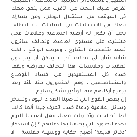
التغيير بالاستناد الى التركيبة الاجتماعية - الطبقية
تفرض عليك البحث عن الأقرب ممن يتفق معك
في الموقف من استقلال الوطن، ومن يشارك
معك في الاحتجاجات في الساحات. ، فالتحالف
يجب أن تكون له أرضية اجتماعية وعلاقات عمل
مشترك على مستوى القاعدة. وتحالف سائرون
تعمد بتضحيات الشارع ، وفرضه الواقع ، لكنه
شأنه شأن أي تحالف آخر لا يمكن أن يمر دون
تعقيدات وملابسات
.
هذا التحالف يعارضه ويقف
ضده كل المستفيدين من فساد الأوضاع
والمتحاصصين ، وهم المذعورون منه لأنه ربما
يزعزع أركانهم فيما لو أدير بشكل سليم
.
إن بعض القوى التي تناصبنا العداء اليوم ، وتسخر
وسائل إعلامية ودعاة ضدنا تعرف جيدا أنها كانت
لها تحالفات وتقاربات معنا، فهل أصبحنا اليوم
بهذه الصورة التي يصفنا بها دعاتهم ؟ إن استذكار
"دفاتر قديمة" أصبح حكاية ووسيلة مفلسة ، لا