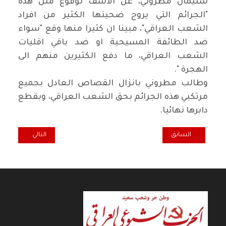
سليمان مطروني، عن الاسف لوقوع مثل هذه
"الجرائم التي يروح ضحيتها الكثير من افراد
الشعب العراقي"، مبينا ان كثيرا منها وقع "سواء
ضد الطائفة المسيحية او ضد باقي اقليات
الشعب العراقي، ما دفع الكثيرين منهم الى
الهجرة ".
وطالب مطروني بانزال القصاص العادل بجميع
مرتكبي هذه الجرائم بحق الشعب العراقي، وبقطع
دابرها نهائيا.
المقال السابق: حميد مجيد موسى عن التحالفات السياسية في منتدى الك
المقال التالي: سائ
السابق
التالي