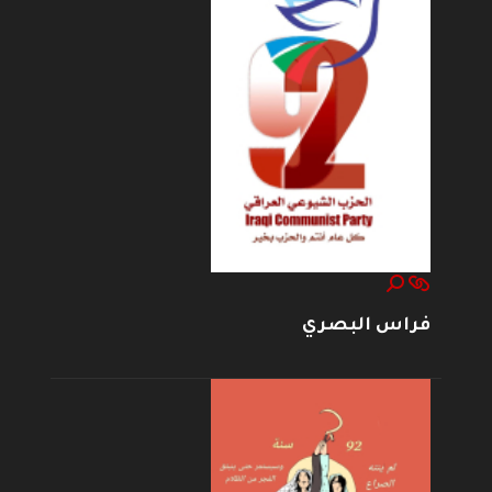
فراس البصري