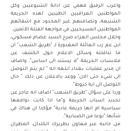
واعرب الرفيق فهمي عن ادانة الشيوعيين وكل
المواطنين العراقيين الطيبين لهذه الجريمة
الشنيعة، وتضامنهم غير المحدود مع اشقائهم
المواطنين المسيحيين في مواجهة القتلة الآثمين.
وخلال مجلس العزاء صرح السيد عصام مسكوني،
ابن عم رب العائلة المغدورة لـ "طريق الشعب" ان
ما تناقلته وسائل الاعلام حول الكشف عن
ملابسات الجريمة "لا يستند الى اساس". واضاف
ان مدير عمليات بغداد ابلغه انه " لم يتم التوصل
الى شيء حتى الان" ووعد بالاعلان عن ذلك " حال
التوصل الى اية خيوط".
وردا على سؤال "طريق الشعب" اضاف انه عاجز عن
تحديد اسباب الجريمة و"ما اذا كانت دوافعها
سياسية ام انها جريمة عادية" مؤكدا ان هناك في
شأنها "نوعا من الضبابية".
من جانبه عبر معاون بطريرك الكلدان، المطران