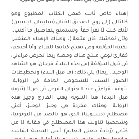
الموصول (من) يلي ذلك الإهداء وهو من نوعين:
إهداء خاص ثابت ضمن الكتاب المطبوع وهو
كالتالي (إلى روح الصديق الفنان (سليمان الياسين)
لأنك كنت َ تقرأ حقاً. وتستمتع بتفاصيل ما أكتب..
ولأن نقاشك كان متعة!). وهناك الإهداء المتغير:
تكتبه المؤلفة وهي تهدي كتابها للقراء، وأنا أحدهم،
كقارئ نوعي منتج هناك ومضة ربما تحرض قراءتي،
في قول المؤلفة (في هذه البلدة، فرحان، هو الشاهد
الوحيد.. ربما!) يلي ذلك: (ما قبل البدء) وتخطيطات
الصور الست، للشخوص الهامة في الرواية.
تتوقف قراءتي عند العنوان الفرعي في ص11 (تنويه
قبل البدء) هذا التنويه يهب القارئ وجيز هذه
الرواية، وهناك مفردة هي وجيز الوجيز، أعني
مصطلح (دستوبيا) الذي هو بالضد من اليوتوبيا،
وشخصيا تناولت هذا المصطلح في مقالة ٍ من
كتابي (زيادة معنى العالم) أعني المدينة الفاسد