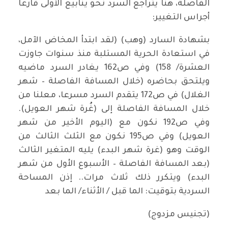
الفاصلة، هنا يتراجع السرد نحو ينابيع الأولى قارعا
أجراس التغيير:
بشهادة السارد (وهب) (لقد ابتدأ المخاض الآمل،
في استعادة الحرية المستلبة منذ سنوات جاوزت
العشرة/ 158) وفي ص162 يغادر السرد ماضيه
ويلتحق بحاضره (خلال المسافة الفاصلة – شهر
الغلال) في ص172 يتقدم السرد مسرعا، معلنا من
خلال المسافة الفاصلة إلى (غُرة شهر العويل).
وفي ص192 نكون مع (اليوم الأخير من شهر
العويل) وفي ص195 نكون مع الثلث الثالث من
الوقت وهو (غرة شهر البدء) يليه المتغير الثالث
(بعد المسافة الفاصلة – الأسبوع الأول من شهر
البدء) ويتكرر ذلك ثلاث مرات.. إذن المساحة
السردية بتوقيت: الما قبل / الأثناء/ الما بعد
(تجنيس مزدوج)