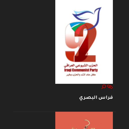
فراس البصري