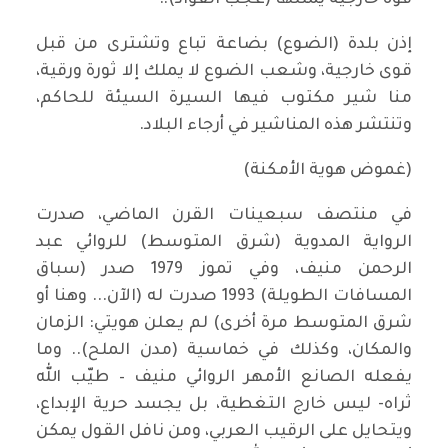
قوة خارجية يمثلها (عجب القوّاد)!!
إذن بلدة (الضوع) بضاعة تباع وتشترى من قبل
قوى خارجية، وشعب الضوع لا يملك إلا ثورة ورقية،
منا شير مكتوب فيها السيرة السيئة للحاكم،
وتنتشر هذه المناشير في أرجاء البلاد.
(غموض هوية الأمكنة)
في منتصف سبعينات القرن الماضي، صدرت
الرواية المدوية (شرق المتوسط) للروائي عبد
الرحمن منيف، وفي تموز 1979 صدر (سباق
المسافات الطويلة) 1993 صدرت له (الآن... وهنا أو
شرق المتوسط مرة أخرى) لم يعلن هويتي: الزمان
والمكان، وكذلك في خماسية (مدن الملح).. وما
يفعله الصانع الأمهر الروائي منيف – طيّب الله
ثراه- ليس خارج التغطية، بل يجسد حرية الإبداع،
ويتحايل على الرقيب العربي، ومن نافل القول يمكن