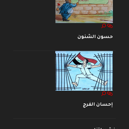
حسون الشنون
إحسان الفرج