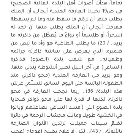
تماماً، هدأت أصوات أهل البلدة العالية الضجيج)
في ص19 تخبرنا العارفة الهندية أنجالي، أن الملك
يطلب منها أن ترمّم ما سقط منه وما لم يسقط!!
فعرفت أنجالي أن الملك يطلب منها أن تجد له
(سحراً، أو طلسماً أو دواءً ما يُعطّل من ذاكرته ما
يريد.. / 20) ما يطلب الطاغية هو وأد ما تبقى من
ضميره، الذي يعرض على شاشة ذاكرته جرائمه
وطغيانه.. مع شعب بلدة (الضوع) فذاكرة
(الساعي) في آخر الليل تصير أنشوطة يتدلى منها،
وهو يريد من العارفة الهندية (محو ذاكرتي منذ
الطفولة البائسة حتى اليوم السابق لتسلّمي عرش
هذه البلدة/ 36).. ربما نجحت العارفة في محو
ذاكرته، لكنها لا قدرة لها على محو ذواكر ضحايا
بلدة الضوع التي (أفسد الساعي نصاعتهم وباتوا
في الخشية طويلا وماتت مجسّات الرحمة في دائرة
تضمّ سيدات جميلات ترتدين الألوان الصارخة
بالأنوثة.. / 43).. لكن لا علاج يصلح اعوجاج (عجب