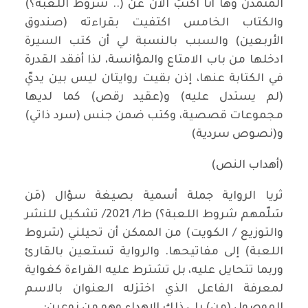
المتمدن وها أنا اكتبُ الآن عن (.. شروط اللعبة؟)
والكتاب الخامس اكتفيت بقراءته (صندوق
الأربعين) والسبب بالنسبة لي أن كتب السيرة
ادخلها من باب الامتاع والمؤانسة، لذا أفقد القدرة
في الكتابة عنها، إذن بقيت روايتان ليس بين يديّ
(لم يستدل عليه) و(عقيد رقص) كما لديها
مجموعات قصصية، وكتب ضمن جنس (سرد ذاتي)
و(نصوص سردية)
(أهداب النص)
ثريا الرواية جملة أسمية بصيغة سؤال (مَن
سَلّمهم شروط اللعبة؟) ط1/ 2021/ تشكيل للنشر
والتوزيع / الكويت) من الممكن أن تحيلني (شروط
اللعبة) إلى مفاتيحها. والرواية تستعين بالقارئ
وربما تتحايل عليه، بل تشترط عليه القراءة كغواية
لمعرفة الفاعل الذي اختزله العنوان بالاسم