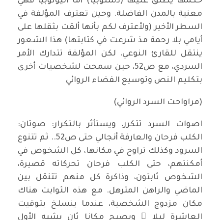
حكمها يطلق عليها (دستوبيا) أما اليوتوبيا فهي
معنية بالمدن الفاضلة. وحين تعترف المؤلفة في
السطر الأخير (ولأعترف لكم بأنها ألقت بثقلها على
أيامي بلا رحمة مذ شرعت في كتابتها) هذا الشعور
ينتقل للقارئ النوعي، لكن المؤلفة تتدارك الأمر
السردي، مع ص52، حين سمحت لشخصيات أخرى
بتكليم النص وتوسيع الفضاء الروائي
(مراواحت السرد الروائي)
اصوات السرد تتكرر، ويستأثر بالتكرار: صوتان:
الكلب فرحان والعارفة أنجالي حتى ص52.. ثم تتنوع
السرود وكذلك تراوح في مكانها، كل الشخوص في
أمكنتهم، حتى الكلب فرحان تحركاته قصيرة،
الشخوص ثابتون، وذاكرة كل منهم تتنقل بين
الماضي والراهن المترهل. مع هذه الثوابت هناك
مكان مزدوج الشخصية، عندما ينسلخ بتوقيت
العاشرة ليلا ً ويصبح مكانا ثان يشبه الأول