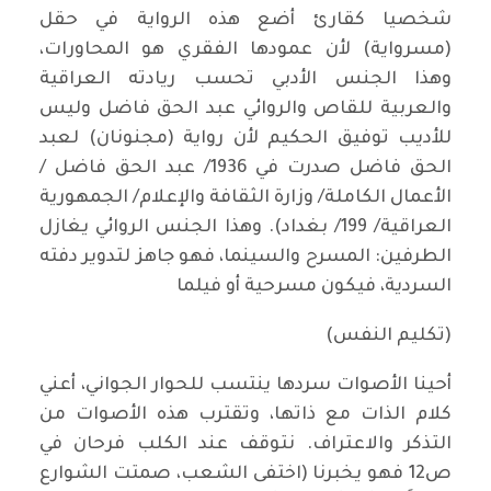
شخصيا كقارئ أضع هذه الرواية في حقل
(مسرواية) لأن عمودها الفقري هو المحاورات،
وهذا الجنس الأدبي تحسب ريادته العراقية
والعربية للقاص والروائي عبد الحق فاضل وليس
للأديب توفيق الحكيم لأن رواية (مجنونان) لعبد
الحق فاضل صدرت في 1936/ عبد الحق فاضل /
الأعمال الكاملة/ وزارة الثقافة والإعلام/ الجمهورية
العراقية/ 199/ بغداد). وهذا الجنس الروائي يغازل
الطرفين: المسرح والسينما، فهو جاهز لتدوير دفته
السردية، فيكون مسرحية أو فيلما
(تكليم النفس)
أحينا الأصوات سردها ينتسب للحوار الجواني، أعني
كلام الذات مع ذاتها، وتقترب هذه الأصوات من
التذكر والاعتراف. نتوقف عند الكلب فرحان في
ص12 فهو يخبرنا (اختفى الشعب، صمتت الشوارع