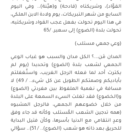
القوّاد)، وشريكتاه (قادحة) و(هيّنة).. وفي اليوم
السابع من شهر التبريكات، يوم ولادة الابن الملكي،
في هذا اليوم تحولت بفعل عجب القواد وشريكتيه،
تحولت بلدة (الضوع) إلى سعير. /65
(وعي جمعي مستلب)
المدان مَن...؟ الكل مدان والسبب هو غياب الوعي
الجمعي لشعب بلدة (الضوع) وتحديدا (يوم لم
يكترث أحد لما فعله الرجل الغريب، واستُغفلتم
بأياديكم وصمتكم الطويل عن كل شيء.. / 49) لا
مسافة في نغمية الملفوظ بين مفردتي (الضوع)
و(الخضوع) فقد تغلبَ السيء السمعة على البلدة
من خلال خضوعهم الجمعي، فالرجل المشبوه
(همه تدجين الشعب المُستلب وكأنه قد جاء وفق
وعدٍ انتقامي مع الدنيا بأسرها، وكأن فتيل البداية
للحريق بعد ذاته هو شعب (الضوع).. / 51).. سؤالي