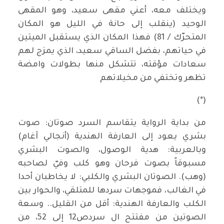
ويختلف معه، أعني مقهى سعيد، وهو المقهى
الوحيد (ينقلب إلى حانة في الليل هو المكان
المتحرّك / 81) فهذا المكان الذي يستقبل الميتين
في حياتهم، بفضل الساقي سعيد، الذي يمزج لهم
سعادات مؤقته، تتشكل منها بطولات وامضة
تظهر وتختفي من مخيلاتهم
(*)
من بداية الرواية يتقاسم السرد صوتان: صوت
بشري يعود إلى العارفة الهندية (أنجالي آغام)
وبالعربية: هدية الوصول، والصوت البشري
مسبوقاً بصوت فرحان وهو كلب وفيّ لصاحبه
(وهب). الصوتان البشري والكلبي: لا يخاطبان أحدا
في الغالب، فموجهات سردها للمتلقي، والحوار بين
الكلب والعارفة الهندية: أقل من القليل.. وسعة
الصوتين من مفتتح ال سردص12 إلى 52، من