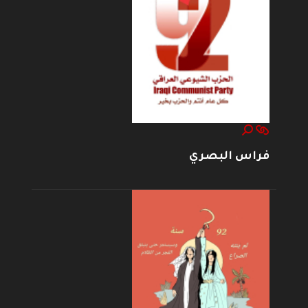
فراس البصري