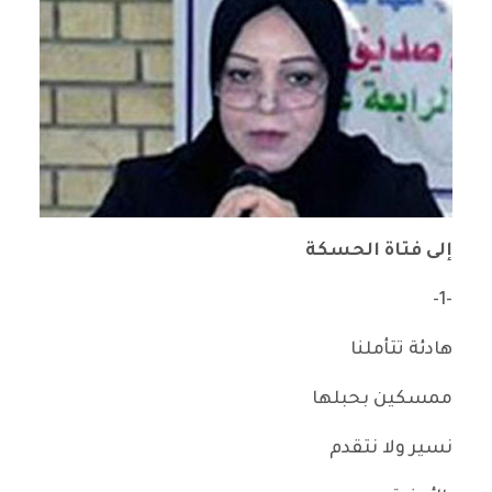
إلى فتاة الحسكة
-1-
هادئة تتأملنا
ممسكين بحبلها
نسير ولا نتقدم