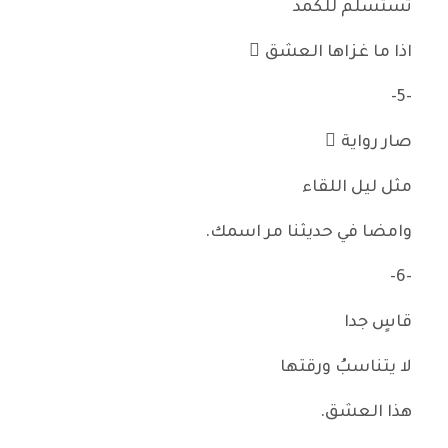
تستسلم للكمد
اذا ما غزاها العشق ُ
-5-
صار رواية ً
مثل ليل اللقاء
وامضا في حديثنا مر اسمك.
-6-
قاسٍ جدا
لا يتناسبُ ورقتها
هذا العشق.