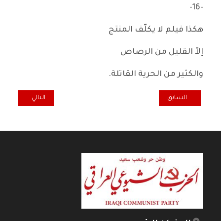
-16-
هكذا فيلم لا يكلّف المنتج
إلاّ القليل من الرصاص
والكثير من الحرية القاتلة.
المقال السابق: محمد نفاع القصصي البارع
المقال التالي: نص
السابق
التالي