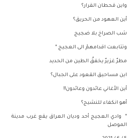
واين قحطان القرار؟
أين العهود من الحريق؟
شب الصراخ بلا ضجيج
وتتابعت اقدامهمْ الى العجيج *
مطرٌ غزيرٌ يخفقُ الطين من الحديد
اين مساحيق القعود على الجبال؟
أين الأغاني عائدون وعائدون!!
أهو انكفاء للنشيج؟
* وادي العجيج أحد وديان العراق يقع غرب مدينة
الموصل