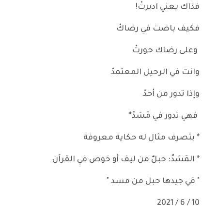
فذاك يعني ادبرتْ!
فكيف باضت في رضاكْ
وعلى رضاك حورتْ
وانت في الرحيل المعتمدْ
وإذا تدور من أحدْ
فهي تدور في مَسَدْ*
* بتصرف مثال له حكاية معروفة
* المَسَدُ: حبلٌ من ليف أو خوص في القرآن
" في جيدها حبل من مسد "
10 / 6 / 2021