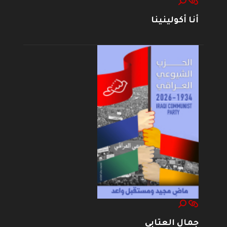
أنا أكولينينا
جمال العتابي