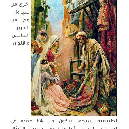
اخرى من
سيزوار
وهي من
الحرير
الخالص
والألوان
الطبيعية..نسيجها يتكون من 64 عقدة في