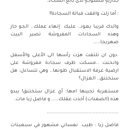
جداريةٍ منسوجةٍ لدى بائع السجّاد.
: أما زلت واقفت قبالة السجادة!!
والدك قريبا يعود.. عليك إنهاء عملك.. الجو حار
وهذه السجادات المفروشة تصير البيت
صهريجا.....
.دون ان تلتفت هزت رأسها الى الأعلى والأسفل
وانحنت ..مسكت طرف سجادة مفروشة على
ارضية غرفة الاستقبال طوتها.. وهي تتساءل: هل
ستختنق.. الغزال؟
مستغربة تجيبها امها: أي غزال ستختنق! يبدو
هذه (الصفنات) أخذت عقلك..... و فاضل زيا مات.
..................................................
فاضل زيا : طيب نفساني مشهور في سبعينات