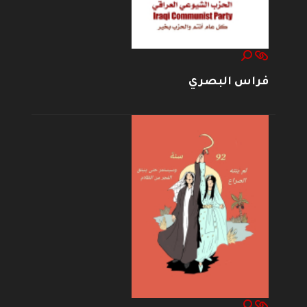
فراس البصري