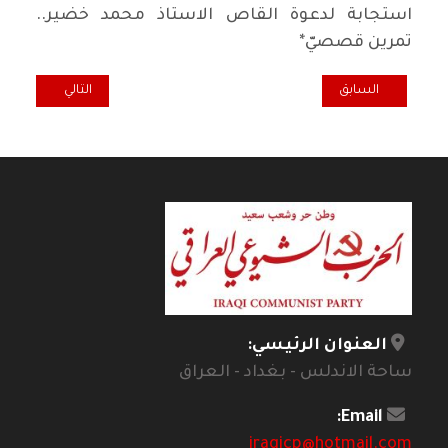
استجابة لدعوة القاص الاستاذ محمد خضير..
تمرين قصصيّ*
المقال السابق: محمد علي محي الدين.. قلم ناقد منحاز للوطن
المقال التالي: ضح
السابق
التالي
العنوان الرئيسي:
ساحة الاندلس - بغداد - العراق
Email:
iraqicp@hotmail.com