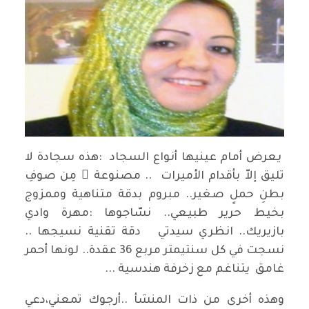
يعرض أمام عينيها أنواع السجاد :هذه سجادة لا
تليق إلاّ بأقدام الأميرات .. مصنوعة ٌ مِن صوفِ
بطنِ حملٍ صغير.. مبروم بدقة متناهية وممزوج
بخيط حرير طبيعي.. نسّاجوها :مهرة وادي
بازيريك.. انظري سيدتي دقة تقنية نسيجها ..
نسجت في كل سنتيمتر مربع 36 عقدة.. لونها أحمر
غامق يتناغم مع زخرفة هندسية ...
وهذه أخرى من ذات المنشأ ..أرجوك تمعني،دعي