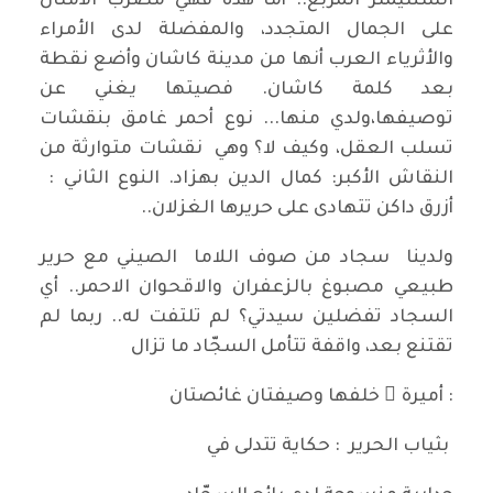
السنتيمتر المربع.. أما هذه فهي مضرب الأمثال
على الجمال المتجدد، والمفضلة لدى الأمراء
والأثرياء العرب أنها من مدينة كاشان وأضع نقطة
بعد كلمة كاشان. فصيتها يغني عن
توصيفها،ولدي منها... نوع أحمر غامق بنقشات
تسلب العقل، وكيف لا؟ وهي نقشات متوارثة من
النقاش الأكبر: كمال الدين بهزاد. النوع الثاني :
أزرق داكن تتهادى على حريرها الغزلان..
ولدينا سجاد من صوف اللاما الصيني مع حرير
طبيعي مصبوغ بالزعفران والاقحوان الاحمر.. أي
السجاد تفضلين سيدتي؟ لم تلتفت له.. ربما لم
تقتنع بعد، واقفة تتأمل السجّاد ما تزال
: أميرة ٌ خلفها وصيفتان غائصتان
بثياب الحرير : حكاية تتدلى في