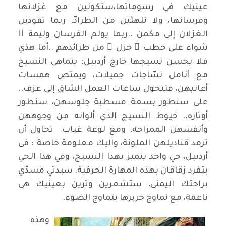
عينيك في رسوماتها،ستكونين مع غزلانها
وفرسانها، ولا تلهثين من الطرادّ، ربما تقودين
الغزلان إلى مكمن ..ربما يولم الفرسان وليمة َ
شواء على حطب ٍ جزل ٍ من طرائدهم ..أما هذي
فلا يحسن نسيجها خارج أردبيل: يتماهى النسيج
مع أنامل نسّاجات جميلات، ويمتص همسات
أغانيهن، فتتحول ساعات العمل الشاق إلى عزف..
على سنطور بسعة مسطبة جلوسهن، سنطور
أوتاره.. خيوط النسيج الذي ألوانه من وجوههن
وأنفسهن الممراحة، ومع لوعة غياب تحاول أن
ترمد قناديلهن الملونة، واليك معلومة خاصة : في
أردبيل، حي واحد يتميز بهذا النسيج، وفي هذا الحي
يتفرد زقاقان بهذه المهارة الحرفية. سيدتي مسدّي
براحتك اليمنى، ستشعرين وترين بعينيك هي
ناعمة، مع تماوج حريرها يتماوج الضوء.
وهذه