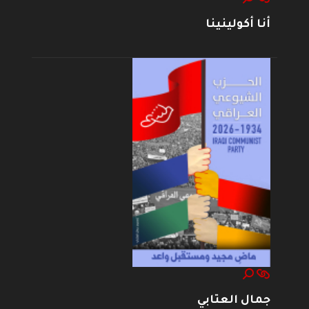
أنا أكولينينا
جمال العتابي