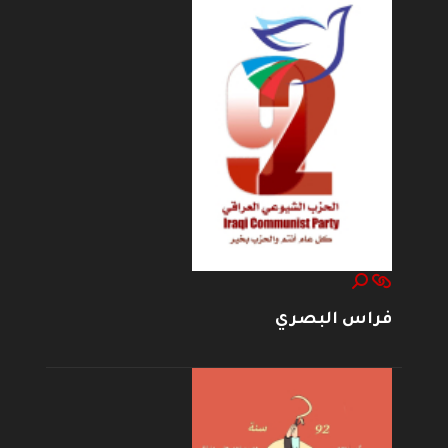
فراس البصري