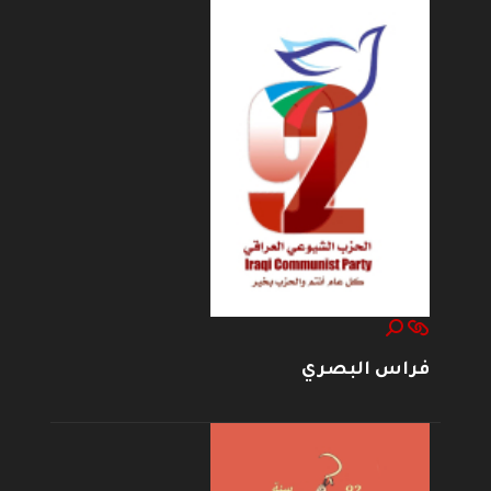
فراس البصري