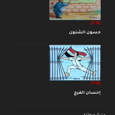
حسون الشنون
إحسان الفرج