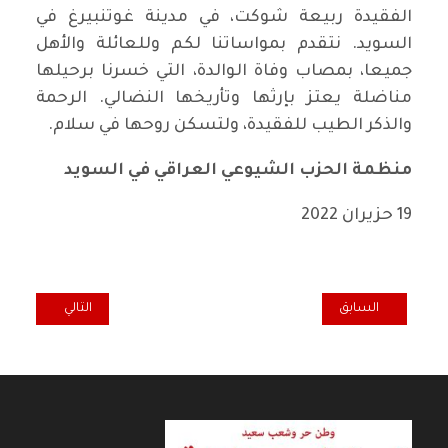
الفقيدة ربيعة شوكت، في مدينة غوتنبيرغ في
السويد. نتقدم بمواساتنا لكم وللعائلة والأهل
جميعا، بمصاب وفاة الوالدة، التي خسرنا برحيلها
مناضلة يعتز بإرثها وتأريخها النضالي. الرحمة
والذكر الطيب للفقيدة، ولتسكن روحها في سلام.
منظمة الحزب الشيوعي العراقي في السويد
19 حزيران 2022
المقال السابق: منظمة الحزب في الدنمارك تعزي بوفاة الرفيقة النصيرة تاني
المقال التالي: م
السابق
التالي