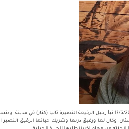
بالم وحزن عميقين تلقينا صباح الجمعة 17/6/2022 نبأ رحيل الرفيقة النصيرة تانيا 
ستان، وكان لها ورفيق دربها وشريك حياتها الرفيق النصير
انجزته من مهام اخرىتتطلبها الحياة الجبلية.