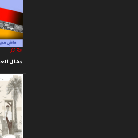
جمال العت