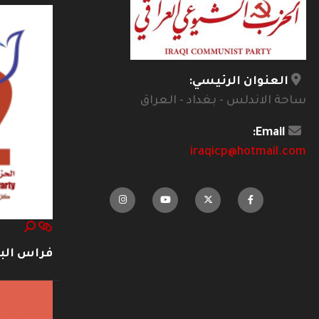
العنوان الرئيسي:
ساحة الاندلس - بغداد - العراق
Email:
iraqicp@hotmail.com
فراس ال