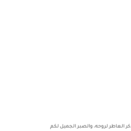
وفاة شقيقكم "نوري شلش" في أمريكا بتاريخ 15/6/2022 ، الرحمة والذكر العاطر لروحه، والصبر الجميل لكم