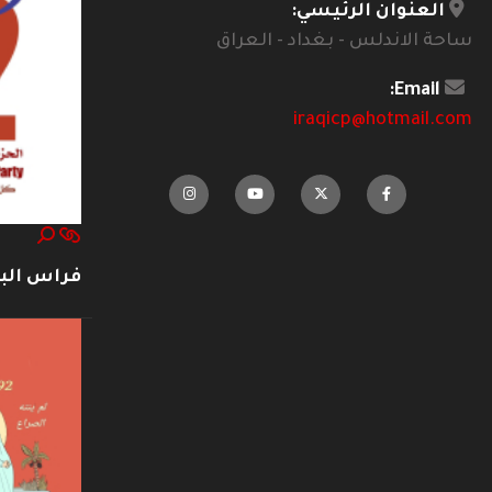
العنوان الرئيسي:
ساحة الاندلس - بغداد - العراق
Email:
iraqicp@hotmail.com
فراس ال