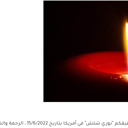
تعازينا القلبية ونشارككم أحزانكم ل