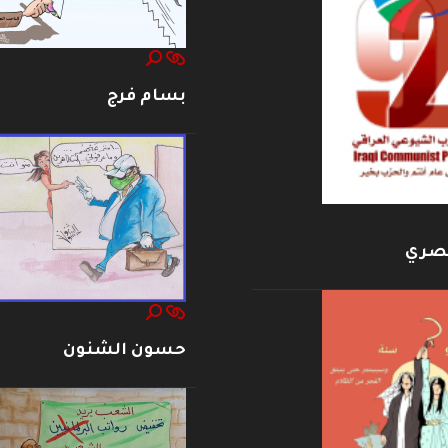
بسام فرج
بصري
حسون الشنون