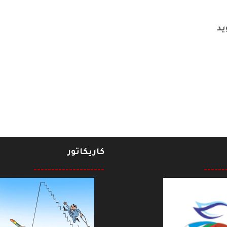
يد
ق سامال رضى مصطفى
كاريكاتور
--------------------
------