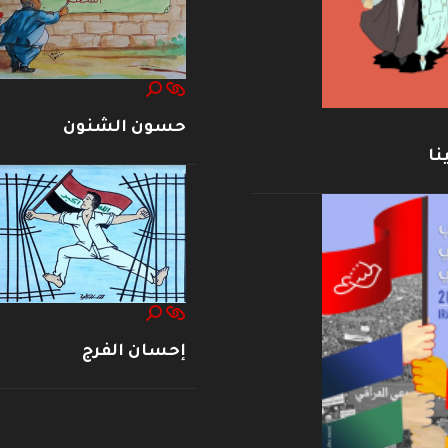
حسون الشنون
نا
إحسان الفرج