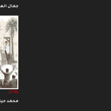
جمال العت
محمد حيا