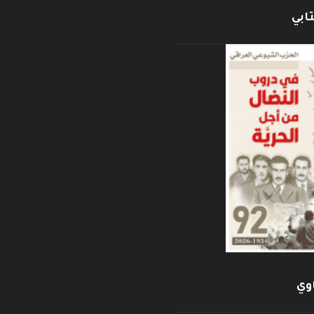
ابي
وي