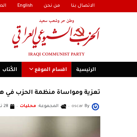
الاتصال بنا
من نحن
English
الط
الرئیسية
اقسام الموقع
الكُتاب
تعزية ومواساة منظمة الحزب في هول
By
oscar
المجموعة:
محليات
28 تشرين2/نوفمبر 2020