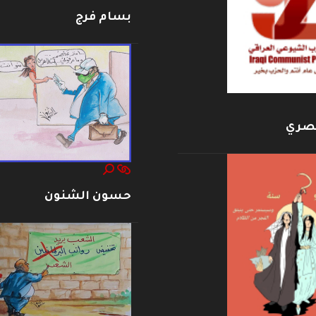
بسام فرج
بصري
حسون الشنون