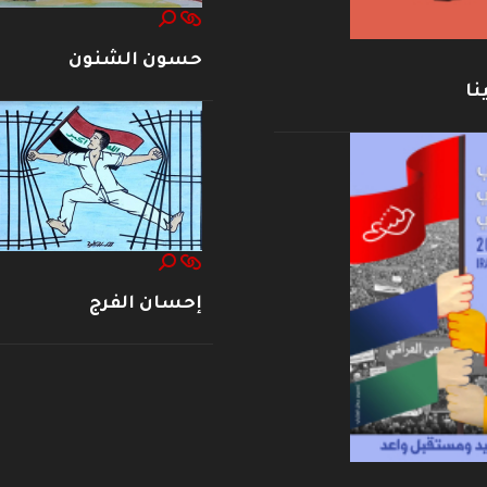
حسون الشنون
نا
إحسان الفرج