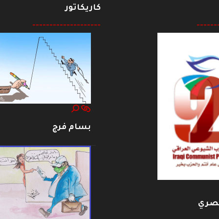
كاريكاتور
--------------------
------
بسام فرج
بصري