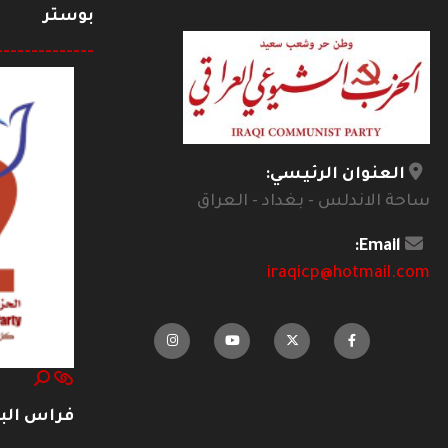
بوستر
--------------
العنوان الرئيسي:
ساحة الاندلس - بغداد - العراق
Email:
iraqicp@hotmail.com
فراس ال