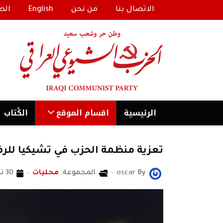
الاتصال بنا
من نحن
English
الط
الرئیسية
اقسام الموقع
الكُتاب
تعزية منظمة الحزب في تشيكيا للرفي
By
oscar
المجموعة:
محليات
30 تشرين2/نوفمبر 2020