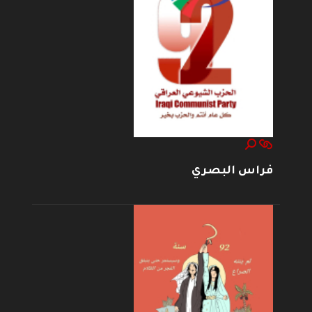
فراس البصري