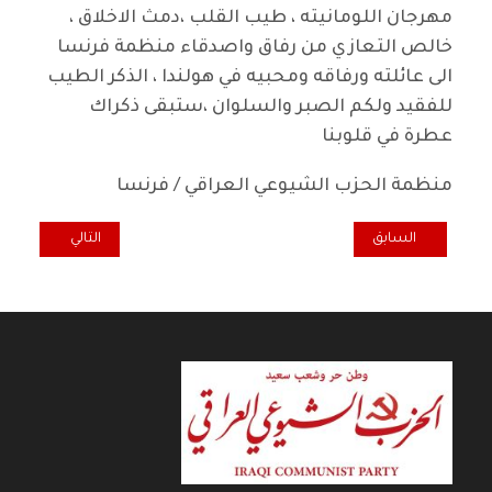
مهرجان اللومانيته ، طيب القلب ،دمث الاخلاق ،
خالص التعازي من رفاق واصدقاء منظمة فرنسا
الى عائلته ورفاقه ومحبيه في هولندا ، الذكر الطيب
للفقيد ولكم الصبر والسلوان ،ستبقى ذكراك
عطرة في قلوبنا
منظمة الحزب الشيوعي العراقي / فرنسا
المقال السابق: تعزية ومواساة منظمة الحزب في هولندا وبلجيكا للرفيق
المقال التالي: تع
السابق
التالي