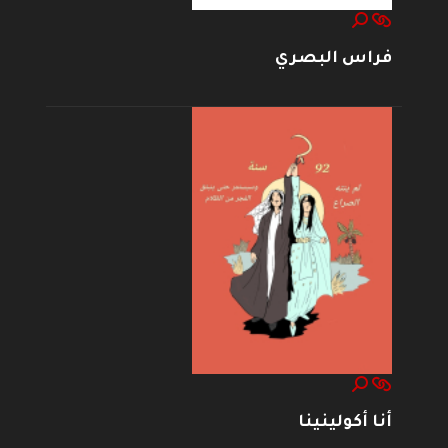
فراس البصري
أنا أكولينينا