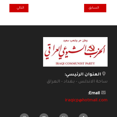
المقال السابق: تعاز ومواساة برحيل الرفيق حسن الحسني (ابو لندا)
المقال التالي: ت
السابق
التالي
العنوان الرئيسي:
ساحة الاندلس - بغداد - العراق
Email:
iraqicp@hotmail.com