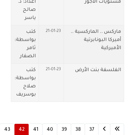
مستويات الأجور
اعداد: د.
صالح
ياسر
21-01-23
ماركس .. الماركسية ..
كتب
أميركا البونابرتية
بواسطة:
الأميركية
ثامر
الصفار
21-01-23
الفلسفة بنت الأرض
كتب
بواسطة:
صلاح
بوسريف
43
42
41
40
39
38
37