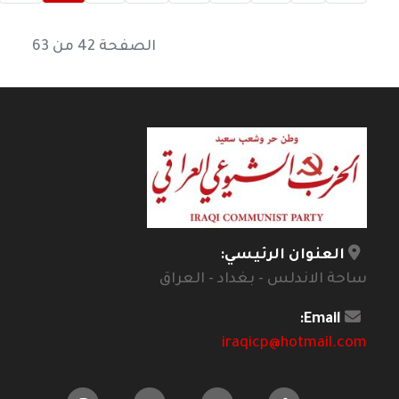
الصفحة 42 من 63
العنوان الرئيسي:
ساحة الاندلس - بغداد - العراق
Email:
iraqicp@hotmail.com