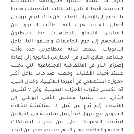
إقرار ما سماه بينييرا «الروزنامة الاجتماعية
الجديدة» لأنها لا تلبي المطالب الشعبية، وهددوا
باللجوء إلى الإضراب العام. لكن ذلك اليوم غرق في
أعمال العنف. هرب آلاف طلّاب الثانوي من
المدارس للالتحاق بالتظاهرات. دخل شرطيون
بسلاحهم إلى حرم الجامعات وأطلقوا النار داخل
الثانويات. سقط ثلاثة متظاهرين جدد وأدت
مشاهد إطلاق النار في المدارس الثانوية إلى إعادة
إضرام النار في الانتفاضة الاجتماعية التي دخلت
عندئذ أحياء الأغنياء. وقعت صدامات داخل أكبر
«مول» استهلاكي في أميركا اللاتينية. وخلال الليل،
تم تكسير مقرات الأحزاب اليمينية. وفي ٧ تشرين
الثاني، دعا بينييرا مجلس الأمن الوطني إلى
الانعقاد (لم يُدع من قبل إلا لمناقشة الخلاف
الحدودي مع بيرو)، كما أرسل سلسلة من القوانين
لتشديد العقوبات على من يخرب الممتلكات
العامة والخاصة. وفي اليوم نفسه، صدر عن اتحاد