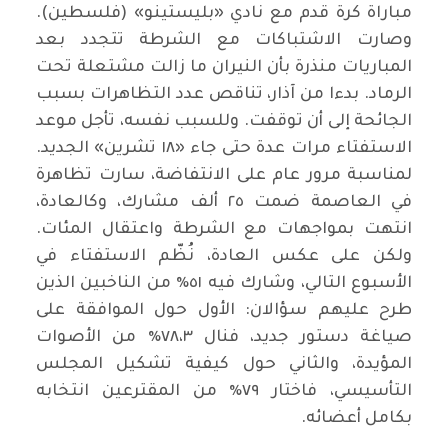
مباراة كرة قدم مع نادي «بليستينو» (فلسطين).
وصارت الاشتباكات مع الشرطة تتجدد بعد
المباريات منذرة بأن النيران ما زالت مشتعلة تحت
الرماد. بدءا من آذار، تناقص عدد التظاهرات بسبب
الجائحة إلى أن توقفت. وللسبب نفسه، تأجل موعد
الاستفتاء مرات عدة حتى جاء «١٨ تشرين» الجديد.
لمناسبة مرور عام على الانتفاضة، سارت تظاهرة
في العاصمة ضمت ٢٥ ألف مشارك، وكالعادة،
انتهت بمواجهات مع الشرطة واعتقال المئات.
ولكن على عكس العادة، نُظّم الاستفتاء في
الأسبوع التالي، وشارك فيه ٥١٪ من الناخبين الذين
طرح عليهم سؤالان: الأول حول الموافقة على
صياغة دستور جديد، فنال ٧٨،٣٪ من الأصوات
المؤيدة، والثاني حول كيفية تشكيل المجلس
التأسيسي، فاختار ٧٩٪ من المقترعين انتخابه
بكامل أعضائه.