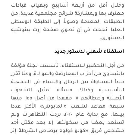
وخلال أقل من أربعة أسابيع وبغياب قيادات
معترف بها وبمشاركة شرائح مجتمعية عديدة، من
الطبقات المعدمة وصولاً إلى الطبقة الوسطى
العليا، نجحت في أن تطوي صفحة إرث بينوشيه
الدستوري.
استفتاء شعبي لدستور جديد
من أجل التحضير للاستفتاء، تأسست لجنة مؤلفة
بالتساوي من أحزاب المعارضة والموالاة، وهنا تقرر
مبدأ المساواة بين الرجال والنساء في الجمعية
التأسيسية وكذلك مسألة تمثيل الشعوب
الأصلية وإعطائهم ١٧ مقعدا من أصل ١٥٥، منها
سبعة مقاعد لشعب «المابوش» الأكثر عددا
بينها. مع بداية عام ٢٠٢٠، بردت التظاهرات ولم
تستعد بعضا من سخونتها إلا بعد مقتل أحد
مشجعي فريق «كولو كولو» برصاص الشرطة إثر