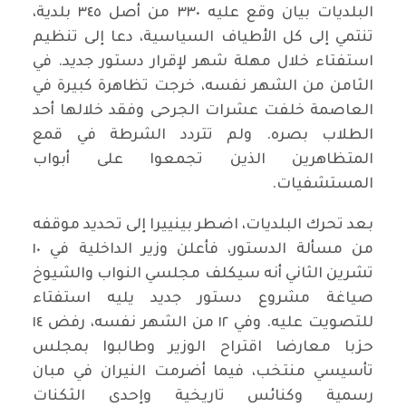
البلديات بيان وقع عليه ٣٣٠ من أصل ٣٤٥ بلدية،
تنتمي إلى كل الأطياف السياسية، دعا إلى تنظيم
استفتاء خلال مهلة شهر لإقرار دستور جديد. في
الثامن من الشهر نفسه، خرجت تظاهرة كبيرة في
العاصمة خلفت عشرات الجرحى وفقد خلالها أحد
الطلاب بصره. ولم تتردد الشرطة في قمع
المتظاهرين الذين تجمعوا على أبواب
المستشفيات.
بعد تحرك البلديات، اضطر بينييرا إلى تحديد موقفه
من مسألة الدستور، فأعلن وزير الداخلية في ١٠
تشرين الثاني أنه سيكلف مجلسي النواب والشيوخ
صياغة مشروع دستور جديد يليه استفتاء
للتصويت عليه. وفي ١٢ من الشهر نفسه، رفض ١٤
حزبا معارضا اقتراح الوزير وطالبوا بمجلس
تأسيسي منتخب، فيما أضرمت النيران في مبان
رسمية وكنائس تاريخية وإحدى الثكنات