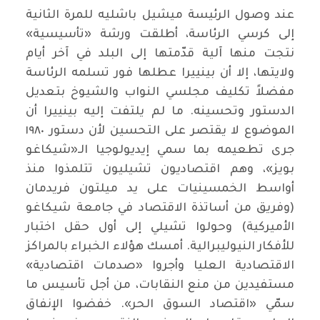
عند وصول الرئيسة ميشيل باشليه للمرة الثانية
إلى كرسي الرئاسة، أطلقت ورشة «تأسيسية»
نتجت منها آلية قدّمتها إلى البلد في آخر أيام
ولايتها، إلا أن بينييرا عطلها فور تسلمه الرئاسة
مفضلاً تكليف مجلسي النواب والشيوخ بتعديل
الدستور وتحسينه. ما لم يلتفت إليه بينييرا أن
الموضوع لا يقتصر على التحسين لأن دستور ١٩٨٠
جرى تطعيمه بما سمي إيديولوجيا الـ«شيكاغو
بويز»، وهم اقتصاديون تشيليون تتلمذوا منذ
أواسط الخمسينيات على يد ميلتون فريدمان
(وفريق من أساتذة الاقتصاد في جامعة شيكاغو
الأميركية) وحولوا تشيلي إلى أول حقل اختبار
للأفكار النيوليبرالية. أمسك هؤلاء الخبراء بالمراكز
الاقتصادية العليا وأجروا «صدمات اقتصادية»
مستفيدين من منع النقابات، من أجل تأسيس ما
سمّي «اقتصاد السوق الحر». خفضوا الإنفاق