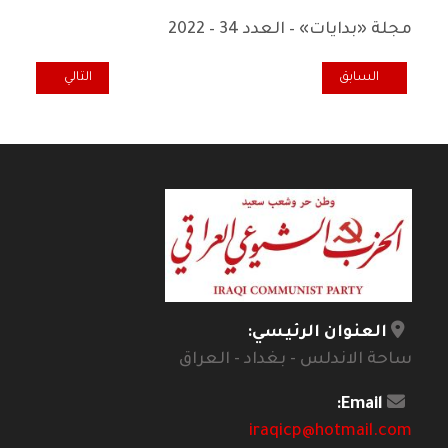
مجلة «بدايات» – العدد 34 – 2022
المقال السابق: تشرين في تشيلي.. انتخابات رئاسية
المقال التالي: ف
السابق
التالي
العنوان الرئيسي:
ساحة الاندلس - بغداد - العراق
Email:
iraqicp@hotmail.com