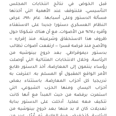
قبل الخوض في نتائج انتخابات المجلس
التأسيسي، فلنتوقف عند الأهمية التي أخذتها
مسألة الدستور وعلى أسبابها. عام ١٩٨٠، عرض
النظام العسكري دستورا جديدا على الاستفتاء
وأقره بـ٦٧٪ من الأصوات، مع أن هناك شكوكا حول
ظروف هذا الاستحقاق وشرعيته. منذ إقراره —
والأصح منذ فرضه قسرا — ارتفعت أصوات تطالب
بدستور ديموقراطي. بعد خروج بينوشيه من
الرئاسة، وخلال الانتخابات المتتالية التي أوصلت
رؤساء ينتمون إلى المعارضة، أخذ الدستور طابع
الأمر الواقع المقبول أو المسلم به. اعترفت به
تدريجيا كل أحزاب المعارضة، باستثناء بعض
أحزاب اليسار، ومنها الحزب الشيوعي، التي
استمرت برفضه من حيث المبدأ مع أنها كانت
تتكيف معه عمليا. أدخلت على الدستور بداية
تعديلات كان لا بد منها بعد خروج بينوشيه من