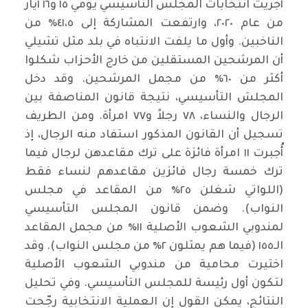
أجريت انتخابات المجلس التأسيسي يومي ١٥ و١٦ أيار
من عام ٢٠٢٠، وارتفعت المشاركة إلى ٤١،٥٪ من
الناخبين. وأول ما يلفت الانتباه في بلد مثل تشيلي
أن المرشحين المستقلين من خارج الأحزاب شكلوا
أكثر من ٦٠٪ من مجمل المرشحين. وقد دخل
المجلسَ التأسيسي، نتيجة قانون المناصفة بين
الرجال والنساء، ٧٨ رجلاً و٧٧ امرأة. ومن الطريف
تسجيل أن القانون المذكور استفاد منه الرجال، إذ
أُجبرت ١١ امرأة فائزة على ترك مقاعدهن لرجال فيما
ترك خمسة رجال فائزين مقاعدهم لنساء فقط
(اللواتي شغلن ٢٥٪ من المقاعد في مجلس
النواب). وضمن قانون المجلس التأسيسي
لمندوبي الشعوب الأصلية ١١٪ من مجمل المقاعد
الـ١٥٥ (فيما هم يمثلون ٢٪ من مجلس النواب). وقد
اختيرت محامية من مندوبي الشعوب الأصلية
لتكون أول رئيسة للمجلس التأسيسي. وفي تحليل
النتائج، يمكن القول إن العملية الانتخابية رجّحت