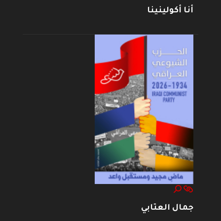
أنا أكولينينا
جمال العتابي