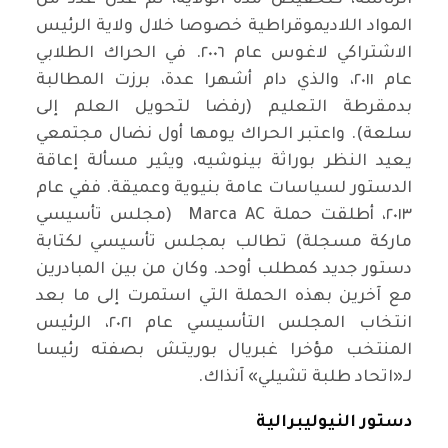
الرئاسة، كتخفيض مدة الولاية، ثم عُدّل عدد من
المواد اللاديموقراطية خصوصا خلال ولاية الرئيس
الاشتراكي لاغوس عام ٢٠٠٦. في الحراك الطلابي
عام ٢٠١١، والذي دام أشهرا عدة، برزت المطالبة
بدمقرطة التعليم (رفضا لتحويل العلم إلى
سلعة). واعتبر الحراك يومها أول نضال مجتمعي
يعيد النظر بوراثة بينوشيه، ويثير مسألة إعاقة
الدستور لسياسات عامة بنيوية وعميقة. ففي عام
٢٠١٣، أطلقت حملة Marca AC (مجلس تأسيسي
ماركة مسجلة) تطالب بمجلس تأسيسي لكتابة
دستور جديد كمطلب أوحد. وكان من بين المبادرين
مع آخرين بهذه الحملة التي استمرت إلى ما بعد
انتخاب المجلس التأسيسي عام ٢٠٢١، الرئيس
المنتخب مؤخرا غبريال بوريتش بصفته رئيسا
لـ«اتحاد طلبة تشيلي» آنذاك.
دستور النيوليبرالية