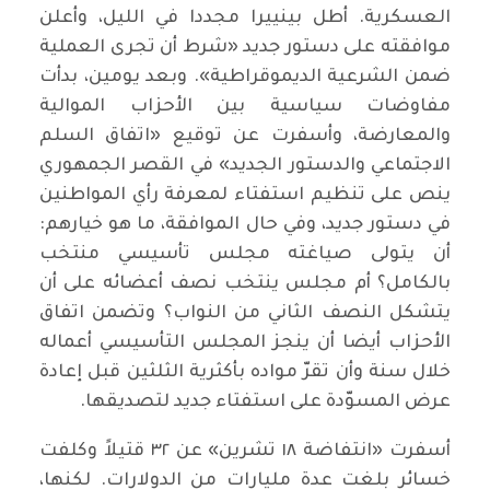
العسكرية. أطل بينييرا مجددا في الليل، وأعلن
موافقته على دستور جديد «شرط أن تجرى العملية
ضمن الشرعية الديموقراطية». وبعد يومين، بدأت
مفاوضات سياسية بين الأحزاب الموالية
والمعارضة، وأسفرت عن توقيع «اتفاق السلم
الاجتماعي والدستور الجديد» في القصر الجمهوري
ينص على تنظيم استفتاء لمعرفة رأي المواطنين
في دستور جديد، وفي حال الموافقة، ما هو خيارهم:
أن يتولى صياغته مجلس تأسيسي منتخب
بالكامل؟ أم مجلس ينتخب نصف أعضائه على أن
يتشكل النصف الثاني من النواب؟ وتضمن اتفاق
الأحزاب أيضا أن ينجز المجلس التأسيسي أعماله
خلال سنة وأن تقرّ مواده بأكثرية الثلثين قبل إعادة
عرض المسوّدة على استفتاء جديد لتصديقها.
أسفرت «انتفاضة ١٨ تشرين» عن ٣٢ قتيلاً وكلفت
خسائر بلغت عدة مليارات من الدولارات. لكنها،