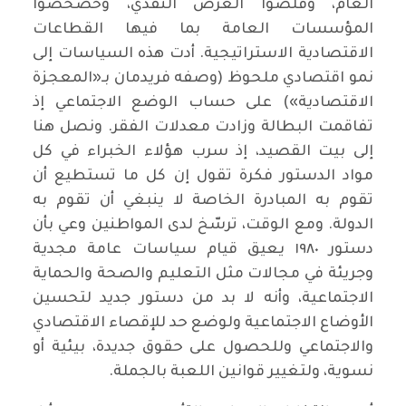
العام، وقلصوا العرض النقدي، وخصخصوا
المؤسسات العامة بما فيها القطاعات
الاقتصادية الاستراتيجية. أدت هذه السياسات إلى
نمو اقتصادي ملحوظ (وصفه فريدمان بـ«المعجزة
الاقتصادية») على حساب الوضع الاجتماعي إذ
تفاقمت البطالة وزادت معدلات الفقر. ونصل هنا
إلى بيت القصيد، إذ سرب هؤلاء الخبراء في كل
مواد الدستور فكرة تقول إن كل ما تستطيع أن
تقوم به المبادرة الخاصة لا ينبغي أن تقوم به
الدولة. ومع الوقت، ترسّخ لدى المواطنين وعي بأن
دستور ١٩٨٠ يعيق قيام سياسات عامة مجدية
وجريئة في مجالات مثل التعليم والصحة والحماية
الاجتماعية، وأنه لا بد من دستور جديد لتحسين
الأوضاع الاجتماعية ولوضع حد للإقصاء الاقتصادي
والاجتماعي وللحصول على حقوق جديدة، بيئية أو
نسوية، ولتغيير قوانين اللعبة بالجملة.