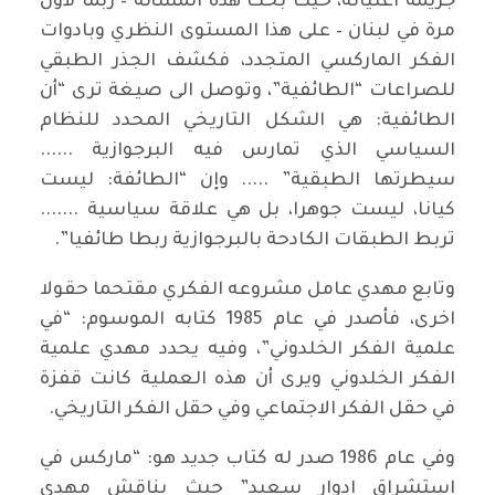
جريمة اغتياله، حيث بحث هذه المسألة – ربما لأول
مرة في لبنان – على هذا المستوى النظري وبادوات
الفكر الماركسي المتجدد، فكشف الجذر الطبقي
للصراعات “الطائفية”، وتوصل الى صيغة ترى “أن
الطائفية: هي الشكل التاريخي المحدد للنظام
السياسي الذي تمارس فيه البرجوازية ......
سيطرتها الطبقية” ..... وإن “الطائفة: ليست
كيانا، ليست جوهرا، بل هي علاقة سياسية .......
تربط الطبقات الكادحة بالبرجوازية ربطا طائفيا”.
وتابع مهدي عامل مشروعه الفكري مقتحما حقولا
اخرى، فأصدر في عام 1985 كتابه الموسوم: “في
علمية الفكر الخلدوني”، وفيه يحدد مهدي علمية
الفكر الخلدوني ويرى أن هذه العملية كانت قفزة
في حقل الفكر الاجتماعي وفي حقل الفكر التاريخي.
وفي عام 1986 صدر له كتاب جديد هو: “ماركس في
استشراق ادوار سعيد” حيث يناقش مهدي