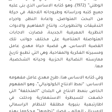
الوطني” (1972)، وهو كتابه الاساس الذي بنى عليه
جميع كتبه ودراساته وطروحاته اللاحقة، في حركة
من البحث المتواصل، واعادة النظر، واجراء
التدقيقات والتطويرات، وانتاج المفاهيم والادوات
النظرية المعرفية الجديدة، فصارت الاجابات
المتواصلة المتنامية على مختلف جوانب تلك
القضية الاساس، هي قضية حياة مهدي عامل
ومسيرته الفكرية والمفاحية، وهي التي تطبع تاريخ
ممارسته النضالية الحزبية وحياته الشخصية،
معا.
وفي كتابه الاساس هذا، طرح مهدي عامل مفهومه
الاساس: “نمط الانتاج الكولونيالي”، وهو المفهوم
الخاص بنمط الانتاج في البلدان “المتخلفة” التي
خضعت للسيطرة الاستعمارية ودخلت في
اطارتبعية بنيوية مطلقة للنظام الراسمالي
الامبريالي العالمي، فصار “تطورها” محكوما بهذه