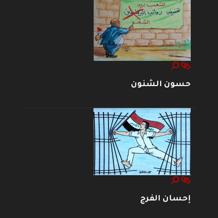
حسون الشنون
إحسان الفرج