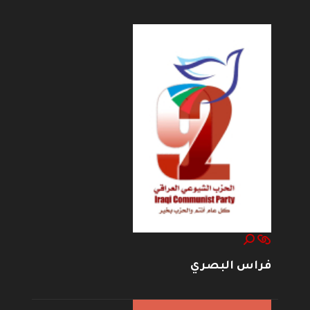
فراس البصري