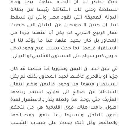
حيث يظهر لنا ان الحياة ساءت ايضا وجاء
للسلطة وعلى ذات الشاكلة رئيسا من بطانة
الدولة العميقة التي تقود مصر والتي لن تسقط
ابدا! ان هذين النموذجين من البلدان التي خاضت
غمار الربيع العربي، لم يكن أيا منهما جزءا من
المحاور بل كان بعيدا عنها، هذا ما يؤكد لنا ان
الاستقرار فيهما انما حدث بسبب عدم وجود تدخل
خارجي كبير سواء على المستوى الاقليمي او الدولي.
في حين نجد ان اليمن وسوريا كلآ منهما قد كان
جزءا او بالأحرى خاضعا لمبدأ المحاور، بذلك لم يكن
للاستقرار فيهما من وجود، فاليمن ورغم انتقال
السلطة من صالح الى هادي، استمر ربيعها
المزيف حتى يومنا هذا ولعله ينذر بالاستمرار لمدة
اطول، دامت هناك قوى اقليمية هي من تتحكم
بقوى الداخل وتسيرها بما يتفق ومصالحها
واهدافها وكل ذلك يحدث على حساب الشعب