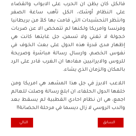
فالكل كان يظن ان الحرب على الابواب والقضاء
على النظام أوشك، الكل تأهب ساعة الصفر
وانتظر التحشيدات التي قامت بها كلآ من بريطانيا
وفرنسا وامريكا ولكنها لم تتمخض الا عن ضربات
خجولة لا تغني ولا تسمن، جل غايتها كانت هي
إظهار مدى قدرة هذه الدول على بعث الخوف في
نفوس الخصم، وارسال رسالة مباشرة وصريحة
للروس والايرانيين مفادها ان الغرب قادر على الرد
بالمكان والزمان الذي يشاء.
اللاعب الابرز في جل هذا المشهد هي امريكا ومن
خلفها الدول الحلفاء، ان ابلغ رسالة وصلت للعالم
اجمع، هي ان نظام احادي القطبية لم يسقط بعد
والدب الروسي لا زال ديسما في مرحلة الحضانة!!
المقال السابق: تنتخب أو لا تنتخب
المقال التالي: ص
السابق
التالي