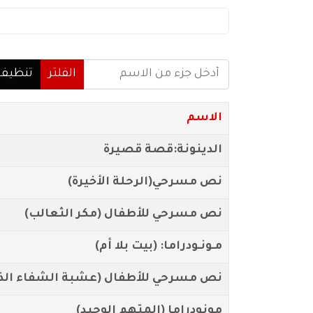
أدخل جزء من الاسم
الفلتر
تنظيف
الاسم
الدينونة:قصة قصيرة
نص مسرحي(الرحلة الأخيرة)
نص مسرحي للأطفال (مكر الثعالب)
مـونـودراما: (بيت بلا أم)
نص مسرحي للأطفال (عشبة الشفاء الذه
مونودراما (المتهم الوحيد)