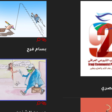
بسام فرج
بصري