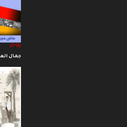
جمال العت