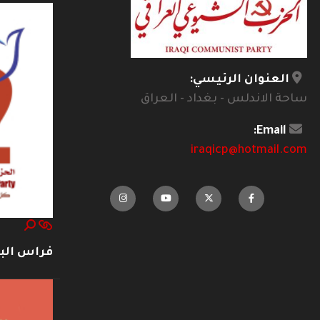
العنوان الرئيسي:
ساحة الاندلس - بغداد - العراق
Email:
iraqicp@hotmail.com
فراس ال