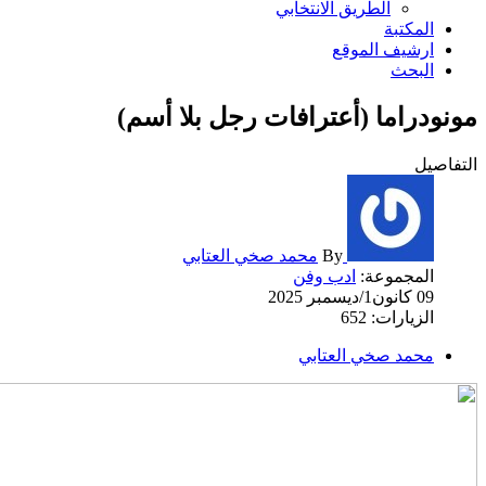
الطريق الانتخابي
المكتبة
ارشیف الموقع
البحث
مونودراما (أعترافات رجل بلا أسم)
التفاصيل
By
محمد صخي العتابي
المجموعة:
ادب وفن
09 كانون1/ديسمبر 2025
الزيارات: 652
محمد صخي العتابي