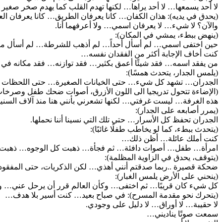
لا أحد يسمعها… لا أحد يراها… لكنها تهدم القلب كما يهدم صخر صغير جدا
(يحدق في يديه): هذان الكفان… كانا يعرفان الطريق… كانا يعرفان ال
والآن؟ لا شيء… لا يعرفان اسمي… ولا أعرفهما أنا.
(ينهض ببطء، يمشي في المكان):
حين اختفى اسمي… لم أسأل أحداً… لم أذهب للشرطة… لم أسأل ما
كنت أخاف الإجابة أكثر من الفقدان نفسه…
من يفقد اسمه… فقد شيئًا أعمق بكثير… فقد توازنه… فقد مكانه في ا
(يلمس الجدار، يتحدث همسًا):
الجدران… تشهد كل شيء… حتى الخيانات الصغيرة… حتى اللحظات الت
(الإضاءة تتحول تدريجيا الى اللون الأزرق، أصوات ضحك طفل وصرخات 
هذه الغرفة… ليست غرفتي… لكنها تشعرني بأنني هنا منذ آلاف السني
(يمرر أصابعه على الجدار):
الجدران تحفظ كل الأسرار… حتى تلك التي نسينا أننا نحملها.
(يتحدث ببطء، كما لو يخاطب طفلًا غائبًا):
كنت أملك عائلة… أظن ذلك…
امرأة… طفل… أصوات دافئة… ثم فجأة… ذهبت كل الوجوه… ذهبت
(يتوقف، يحدق في الزاوية المظلمة):
ضحكة قصيرة ..ربما صدقتم أنني أهذي… لكن الذكريات، حتى المفقودة 
(ينحني على الأرض يلمس الغبار):
كل شيء كان قريبًا… ثم اختفى… وكأن العالم قرر أن يرحل عني… وأتركني
(يتحرك نحو مقدمة المسرح): في صباح بعيد… كنت أسير بلا هدف…
لا حقيبة… لا أوراق… لا دليل على وجودي.
سمعت صوتًا يناديني…