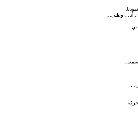
ودنا.
ين… أنا… وظلي…
معني…
سمعه.
مي…
ركة.