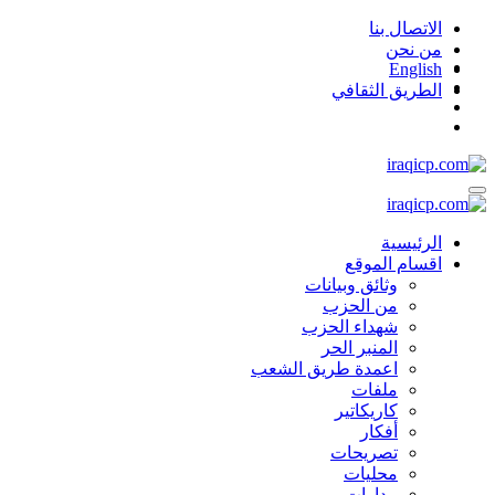
الاتصال بنا
من نحن
English
الطريق الثقافي
الرئیسية
اقسام الموقع
وثائق وبیانات
من الحزب
شهداء الحزب
المنبر الحر
اعمدة طریق الشعب
ملفات
كاریكاتیر
أفكار
تصريحات
محليات
مدارات