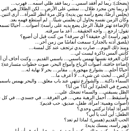
(يضحك): ربما لم أفقد اسمي… ربما فقد ظلي اسمه… فهرب…
أو ربما نحن مجرد ظلال… نمشي على الأرض… لكن الظلال هي التي تق
(يجلس أرضًا، يضع رأسه بين يديه): وكل مرة أنظر للمرآة… أرى اثن
وكأن الزمن نفسه يحاول أن يعلمني شيئًا… لم أستطع فهمه بعد.
(الإضاءة تهتز قليلاً، الرجل يضع يديه على رأسه): أصوات… أحيانًا تس
تقول: ارجع… واجه الحقيقة… أعد ما سرقته.
(يهز رأسه): أي حقيقة؟ أي سرقة؟ من كنت قبل أن أضيع؟
(يلصق أذنه بالجدار): سمعت أنفاسًا من زمن آخر…
ومنذ ذلك اليوم… صارت يدي ترتجف عند كل لمسة…
كأنني ألمس ذاكرة ليست لي…
كأن الغرفة نفسها تهمس باسمي… باسمي القديم… وكنت أخاف أن أ
(إضاءة خافتة، أصوات الرياح وأمواج البحر، صوت خطوات متسارعة):
أحيانًا أحلم… بشوارع مهجورة… مقابر… بحر لا نهاية له…
أركض… أبحث عن شيء… لا أعرف ما…
السماء داكنة… والشوارع تنتهي عند باب مغلق… والبحر يهمس باس
(يصرخ في الحلم): أين أنا؟ من أنا؟
الظل يسبقني… والسماء تضحك علي…
وأستيقظ… أحمل الرهبة معي… في الغرفة… في جسدي… في كل ح
(أصوات وهمية: امرأة، طفل، صديق، حب قديم):
المرأة: لماذا تركتني وحدي؟
الطفل: أين أنت يا أبي؟
الحب القديم (همس): لماذا لم تعد؟
(يهز رأسه، يمسك يديه):
كنت هنا… كنت هناك… كنت أبحث عن شيء لم أعرف أنه أنا…