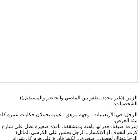
الزمن ((غير محدد..يطفو بين الماضي والحاضر والمستقبل))
الشخصيات:
الرجل: في الأربعينيات.. وجهه مرهق.. عينيه تحملان حكايات عمره كله
بيئة العرض:
(غرفة ضيقة، جدرانها باهتة ومتشققة، نافذة صغيرة تطل على شارع
كرمز للخوف أو الانكسار.. الرجل يجلس على الكرسي المائل)
الرجل:هناك لحظة… صغيرة… لكنها قادرة على هدم كل شيء.