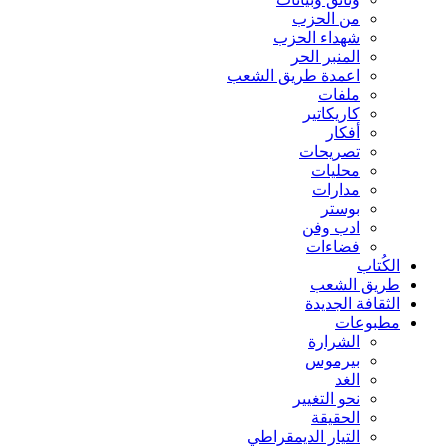
من الحزب
شهداء الحزب
المنبر الحر
اعمدة طریق الشعب
ملفات
كاریكاتیر
أفكار
تصريحات
محليات
مدارات
بوستر
ادب وفن
فضاءات
الكُتاب
طریق الشعب
الثقافة الجدیدة
مطبوعات
الشرارة
بیرموس
الغد
نحو التغيير
الحقیقة
التيار الديمقراطي