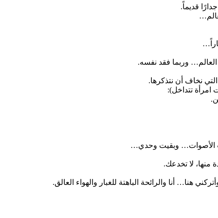
رًا قديماً.
عالم…
راً…
لعالم… وربما فقد نفسه.
ي نخاف أن نتذكرها.
امرأة تتداخل):
ن.
 الأصوات… وبقيت وحدي…
منها، لا تخدعك.
 هنا… أنا والرائحة الباهتة للغبار والهواء العالق.