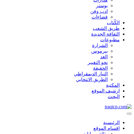
بوستر
ادب وفن
فضاءات
الكُتاب
طریق الشعب
الثقافة الجدیدة
مطبوعات
الشرارة
بیرموس
الغد
نحو التغيير
الحقیقة
التيار الديمقراطي
الطريق الانتخابي
المكتبة
ارشیف الموقع
البحث
الرئیسية
اقسام الموقع
وثائق وبیانات