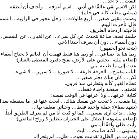
التفت… لا أحد…
لكن الاسم بقي عالقًا في أذني… اسم أعرفه… وأخاف أن أنطقه.
(يمشي ببطء، كأنه في حلم):
وصلت مقهى صغير… أربع طاولات… رجل عجوز في الزاوية… ابتسم ل
قال: تأخرت اليوم.
فأجبته: ازدحام الطريق.
جلسنا نصف ساعة نتحدث عن كل شيء… عن الغبار… عن الشمس…
دون أسماء… دون أن يعرف أحدنا الآخر.
(يتجه نحو الجمهور):
ربما هنا بدأ ضياعي… أو ربما هنا فقط فهمت أن العالم لا يحتاج أسماءن
(إضاءة ليلية.. يجلس على الأرض، يفتح دفتره المغطى بالغبار):
عدت إلى ما ظننته بيتي…
الباب مفتوح… الغرفة فارغة… لا صورة… لا سرير… لا شيء.
لكن… كان هناك دفتر صغير…
غطاه الغبار كأنه ينتظرني منذ قرون.
فتحته… صفحة واحدة فقط…
كتابة أعرفها… ولا أعرفها في الوقت نفسه:
إذا ضعت… لا تبحث عن نفسك هناك… ابحث عنها في ما ستفعله بعد ال
(يتنهد ببطء): جملة واحدة فقط… وحياتي معلقة بها…
وهنا… بدأت أرى نفسي… كما لو كنت أنا من لم يعرف الطريق أبداً.
(إضاءة مشوهة، الظلال على الجدران تتطاير كأرواح الماضي):
رأيت ظلي واقفًا أمامي…
يشبهني… لكنه صامت… ثابت.
(يقترب من الظل): تقدمت نحوه… ظل… لم يتحرك.