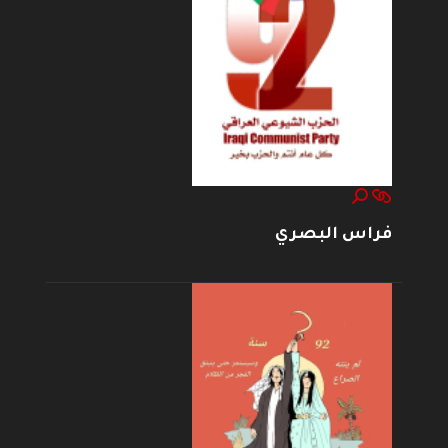
فراس البصري