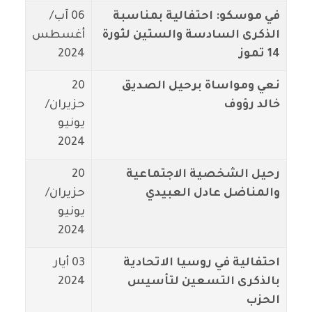
في موسكو: احتفالية بمناسبة
06 آب/
الذكرى السادسة والستين لثورة
أغسطس
14 تموز
2024
نعي ومواساة برحيل الصديق
20
خالد رؤوف
حزيران/
يونيو
2024
رحيل الشخصية الاجتماعية
20
والمناضل عادل العبيدي
حزيران/
يونيو
2024
احتفالية في روسيا الاتحادية
03 أيار
بالذكرى التسعين لتأسيس
2024
الحزب