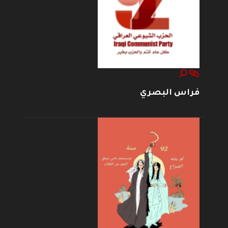
فراس البصري