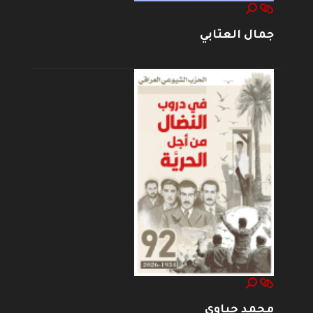
جمال العتابي
محمد حياوي