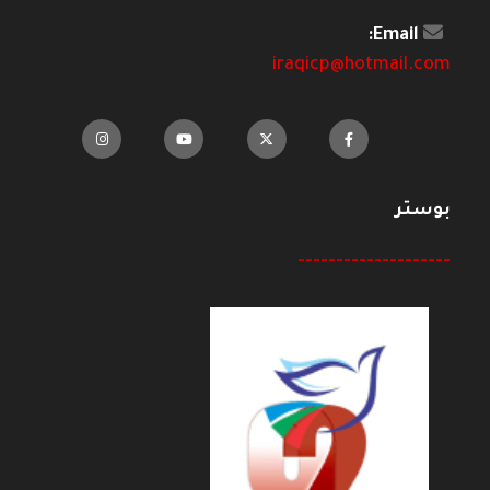
Email:
iraqicp@hotmail.com
بوستر
--------------------