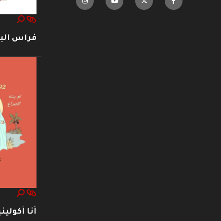
فراس ال
أنا أكوليني