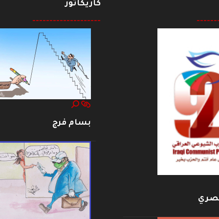
كاريكاتور
--------------------
------
بسام فرج
بصري