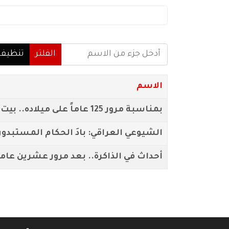
أدخل جزء من الاسم
الفلتر
تنظيف
الاسم
بمناسبة مرور 125 عاماً على ميلاده.. بيت المدى يستذكر الرفيق الخالد يوسف سلمان يوسف {فهد}
الشيوعي العراقي: بادَ الحكام المستبدو
أحداث في الذاكرة.. بعد مرور عشرين عام