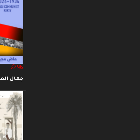
جمال العت