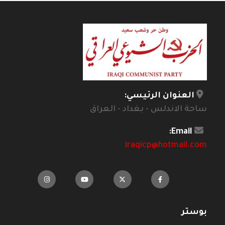
العنوان الرئيسي:
ساحة الاندلس - بغداد - العراق
Email:
iraqicp@hotmail.com
بوستر