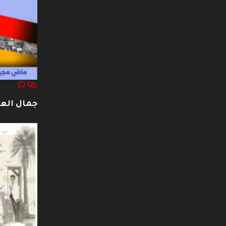
جمال العت