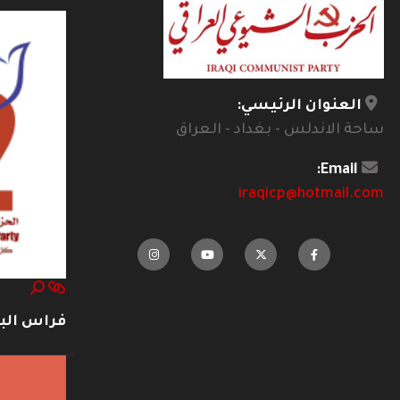
العنوان الرئيسي:
ساحة الاندلس - بغداد - العراق
Email:
iraqicp@hotmail.com
فراس ال