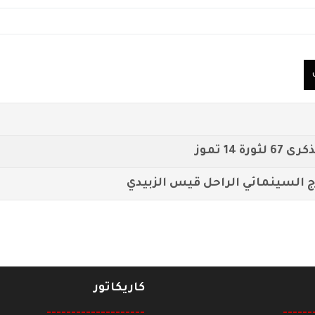
14 تموز
 السينمائي الراحل قيس الزبيدي
كاريكاتور
--------------------
------