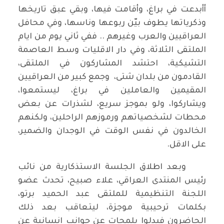
أأبدعت في براغ، وأقامت فيها، وبقي عبق تاريخها
وذكرياتها يطوف بيّن ربوعها وناسها، وفي محافل
العراقيين والعرب وغيرهم .. ففي ثاني يوم من ايام
الملتقى الثلاثة، وفي دار الاقليات وسط العاصمة
التشيكية، احتشد المشاركون في الملتقى،
القادمون من بلدان شتى، وجمع كبير من العراقيين
المقيمين والعاملين في براغ، ليستمعوا،
ويشاركوا، ولو بموجز سريع، لشذرات عن بعض
محطات لشخصياتهم ورموزهم الراحلين، ولكنهم
الخالدون في نفس الوقت في الوجدان والضمير،
على الاقل.
وبعد اطلاق الجلسة الاستذكارية من نائب
رئيس المنتدى العراقي، علاء صبيح، تحدث عضو
اللجنة التنظيمية للملتقى عبد الحميد برتو،
بكلمات ترحيبية موجزة، ليتعاقب بعد ذلك
الحاضرون فيدلوا بلمحات عن جوانب انسانية عن