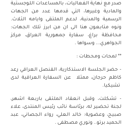
صدر مع نهاية الفعاليات، بالمساعدات اللوجستية
والمادية وغيرها، التي قدمها عدد من الجهات
الرسمية والمدنية، لدعم الملتقى وايامه الثلاث.
ونوه متابعون هنا الى ان من ابرز تلك الجهات:
محافظة براغ، سفارة جمهورية العراق، مركز
الجواهري... وسواها .
** لمحات ومحطات :
- حضر الجلسة الاستذكارية، القنصل العراقي رعد
كاظم حرجان، ممثلا عن السفارة العراقية لدى
تشيكيا.
- تشكلت، وقبل انعقاد الملتقى باربعة اشهر،
لجنة تحضير له، برئاسة نائب رئيس المنتدى، علاء
صبيح، وعضوية: خالد العلي، رواء الجصاني، عبد
الحميد برتو.. ونوري مصطفى .