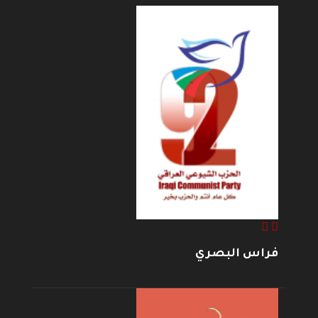
فراس البصري