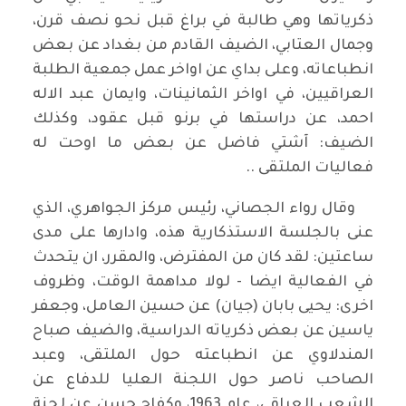
ذكرياتها وهي طالبة في براغ قبل نحو نصف قرن،
وجمال العتابي، الضيف القادم من بغداد عن بعض
انطباعاته، وعلى بداي عن اواخر عمل جمعية الطلبة
العراقيين، في اواخر الثمانينات، وايمان عبد الاله
احمد، عن دراستها في برنو قبل عقود، وكذلك
الضيف: آشتي فاضل عن بعض ما اوحت له
فعاليات الملتقى ..
وقال رواء الجصاني، رئيس مركز الجواهري، الذي
عنى بالجلسة الاستذكارية هذه، وادارها على مدى
ساعتين: لقد كان من المفترض، والمقرر، ان يتحدث
في الفعالية ايضا - لولا مداهمة الوقت، وظروف
اخرى: يحيى بابان (جيان) عن حسين العامل، وجعفر
ياسين عن بعض ذكرياته الدراسية، والضيف صباح
المندلاوي عن انطباعته حول الملتقى، وعبد
الصاحب ناصر حول اللجنة العليا للدفاع عن
الشعب العراقي، عام 1963، وكفاح حسن عن لجنة