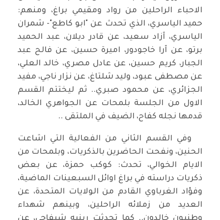
الاحباء الراحلين من رواد ومقيمي براغ، ومنهم:
حميد الياسري، الذي تحدث عن "ابو كاطع"- شمران
الياسري، آزاد سعيد، عن قادر ديلان، عبد الحميد
برتو، عن آرا خاجودور، اميرة حسين، عن فالح عبد
الجبار، كريم حسين، عن عادل مصري، خالد العلي،
عن مصطفى عبود، وليد شلتاغ، عن نزار ناجي، مفيد
الجزائري، عن محمود صبري.. ثم ليختتم القسم
الاول من الجلسة بلمحات عن الجواهري الخالد،
قدمها نجله كفاح، الضيف في الملتقى ..
وفي القسم الثاني من الفعالية التي اشاعت
الحنين، ونفحت الحاضرين بالذكريات، وبلمحات من
الايام الخوالي، تحدث: كوكب حمزة، عن بعض
ذكريات دراسته في براغ اوائل السبعينات الماضية،
وفؤاد الغرباوي القادم من الولايات المتحدة، عن
العديد من زملائه الراحلين، وبينهم شهداء
وطنيون خالدون.. كما تحدثت رينيه شيفاجي، عن