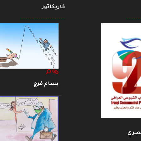
كاريكاتور
--------------------
------
بسام فرج
بصري