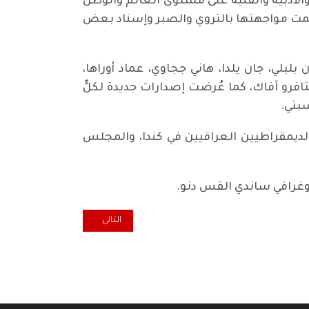
والأدبية والفنية على مستوى العالم والوطن
ت تمت مواجهتها بالتروي والصبر وإسناد بعض
لي، جان يلدا، هاني ججاوي، عماد أوراها،
فرو آفاك، كما عُرضت إصدارات جديدة لكلٍّ
سبتي.
لديمقراطيين العراقيين في كندا، والمجلس
توغرافي ساندي القس دنو.
المقال التالي: لبوة العدالة: الدكت
التالي