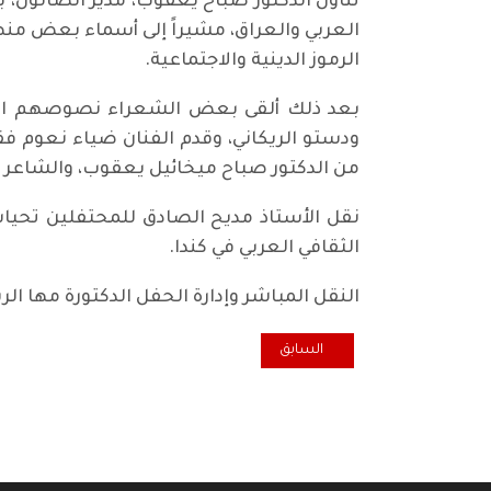
تناول الدكتور صباح يعقوب، مدير الصالون، ب
العربي والعراق، مشيراً إلى أسماء بعض منها
الرموز الدينية والاجتماعية.
بعد ذلك ألقى بعض الشعراء نصوصهم الشعرية
ودستو الريكاني، وقدم الفنان ضياء نعوم فق
من الدكتور صباح ميخائيل يعقوب، والشاعر جا
نقل الأستاذ مديح الصادق للمحتفلين تحيات
الثقافي العربي في كندا.
النقل المباشر وإدارة الحفل الدكتورة مها 
المقال السابق: المكاوية والبادم حلوى الزمن الجميل
السابق