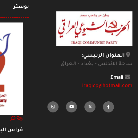
بوستر
--------------
العنوان الرئيسي:
ساحة الاندلس - بغداد - العراق
Email:
iraqicp@hotmail.com
فراس ال