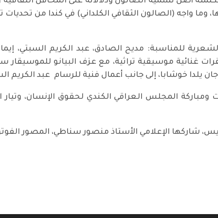
كلمته أصل تسمية الصالون ودلالاته على المحافل الثقافية 
، وما واجه (الصالون الثقافي الكلداني) في كندا من تحديا
 للمناسبة: مديح الصادق، عبد الكريم السبتي، إيمان بلب
رات غنائية موسيقية تراثية، مع عزف البيانو للموسيقار ستا
ن يلدا خوشابا، إلى جانب أعمال فنية للرسام عبد الكريم ال
 ومباركة المجلس العراقي الكندي لحقوق الإنسان، وتيار ا
الريس، شاركها الإعلامي الأستاذ منصور سناطي، المصور الفو