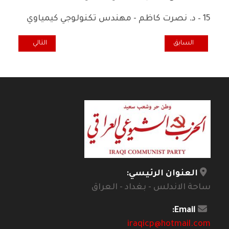
15 – د. نصرت كاظم - مهندس تكنولوجي كيمياوي
المقال السابق: أصوات مِن غزّة/ ميراندا مور*
المقال التالي: ال
السابق
التالي
العنوان الرئيسي:
ساحة الاندلس - بغداد - العراق
Email:
iraqicp@hotmail.com