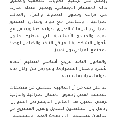
ويعمل على ترسيخ الهويات الطائفية وتعميق
حالة الانقسام الاجتماعي، ويعتبر اعتداء صارخا
على كرامة وحقوق الطفولة والمرأة والعائلة
العراقية ، ويتناقض مع مواد ومبادئ الدستور
العراقي والتزامات العراق الدولية. كما ويتنافى مع
القيم والمبادئ الأساسية التي سطرها قانون
الأحوال الشخصية العراقي النافذ والضامن لوحدة
المجتمع العراقي دون تمييز.
والقانون النافذ مرجع أساسي لتنظيم أحكام
الأسرة وضمان استقرارها. وهو ركن من اركان بناء
الدولة العراقية الحديثة.
اننا على ثقة من أن الغالبية العظمى من منظمات
المجتمع المدني وحقوق الانسان العراقية والدولية
ترفض تعديل هذا القانون الديمقراطي المتوازن،
ونأمل بأن المتلهفين لتعديل وتمرير المشروع في
البرلمان سيصغون الى صوت العقل ويستجيبون