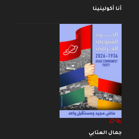
أنا أكولينينا
جمال العتابي