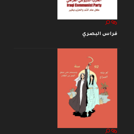
فراس البصري