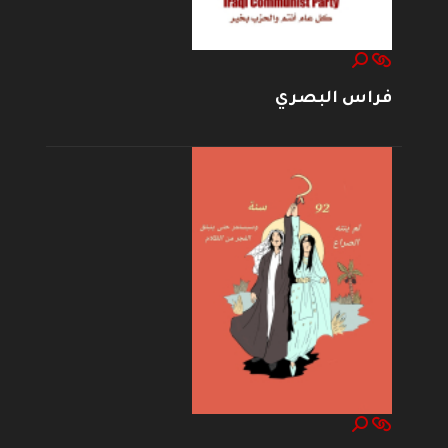
فراس البصري