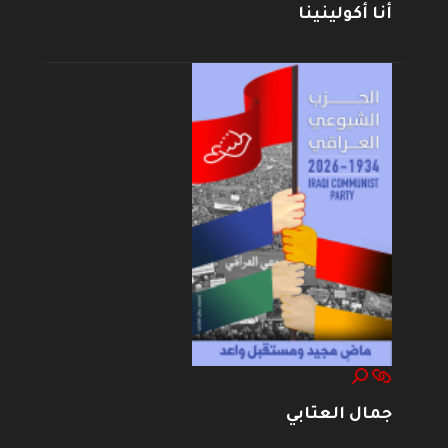
أنا أكولينينا
جمال العتابي