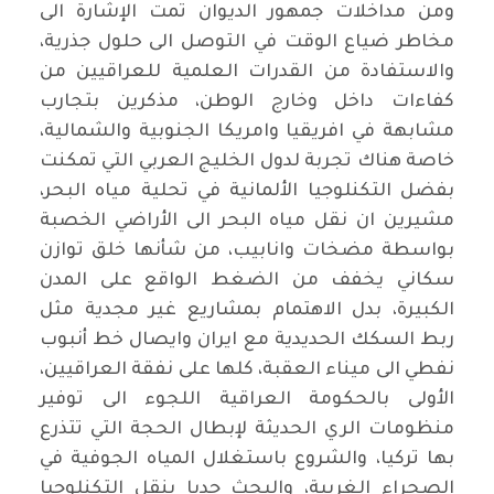
ومن مداخلات جمهور الديوان تمت الإشارة الى
مخاطر ضياع الوقت في التوصل الى حلول جذرية،
والاستفادة من القدرات العلمية للعراقيين من
كفاءات داخل وخارج الوطن، مذكرين بتجارب
مشابهة في افريقيا وامريكا الجنوبية والشمالية،
خاصة هناك تجربة لدول الخليج العربي التي تمكنت
بفضل التكنلوجيا الألمانية في تحلية مياه البحر،
مشيرين ان نقل مياه البحر الى الأراضي الخصبة
بواسطة مضخات وانابيب، من شأنها خلق توازن
سكاني يخفف من الضغط الواقع على المدن
الكبيرة، بدل الاهتمام بمشاريع غير مجدية مثل
ربط السكك الحديدية مع ايران وايصال خط أنبوب
نفطي الى ميناء العقبة، كلها على نفقة العراقيين،
الأولى بالحكومة العراقية اللجوء الى توفير
منظومات الري الحديثة لإبطال الحجة التي تتذرع
بها تركيا، والشروع باستغلال المياه الجوفية في
الصحراء الغربية، والبحث جديا بنقل التكنلوجيا