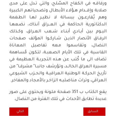
ورفاقـه في الكفاح المسّلح، والتي تـدل على مدى
صلابة وإقــدام هـؤلاء الأبطـال وتضحياتهم الكبيرة
وهم يُقارعـون ببسالة لا نظيـر لهـا الطغمة
الدكتاتورية الحاكمة في العــراق آنذاك، نضعهـا
اليـوم بين أيـادي أبنـاء شـعب العـراق، وكـذلك
الرفـاق الأنصار الذيـن شـاركـوا المؤلف صفحات
النضال، وتقاسموا معه تفاصيل المعاناة
القاسية في تلك الأيام الصعبـة، لتكون مُساهمة
تضاف الى ما كُتب عن هـذه التجربـة العظيمة في
مسيرة العراق الخالـد، وتؤرشف جانبـا" مشرقـا" من
تأريخ الحركـة الوطنية العراقيـة والحـزب الشيوعي
العراقي، وتراث مناضليـه الزاخـر بالأمجاد والمفاخر.
يقع الكتاب ب 351 صفحة ملونة ويحتوي على صور
عديدة تطابق الأحداث في تلك الفترة من النضال.
المقال السابق: حفل تأبيني جماهيري في ميونخ الالمانية بمناسبة اربعين
المقال التالي: مدي
السابق
التالي