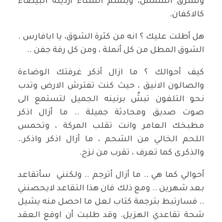
وتشرق الشمس، ويلملم الشتاء أرديته البيضاء
كالاكفان.
هل أطلت عليك ؟ انه من كثرة الشوق، يا ابافارس .
الشوق المطل من كل أنملة ، ومن كل رفة جفن ..
كيف أحوالك ؟ ما ازال أذكر غرفتك الوضاءة
والصالون الانيق ، حيث كنت تفترش الارض وتدب
نحو التلفون تبشُ برنينه الجميل لتستمع الى
صوت صديق ومحادثة جميلة .. ما أزال اذكر
مطبخك العامر وانت تقلب المركة ، وتحمس
اللحم الخالي من الشحم ، ما أزال اذكر واذكر..
والذكرى كما تعرف ، تقرب من نزح.
أحوالي كما هي .. ما أزال أترجم .. ولكنني سأتقاعد
بعد شهرين .. ومع ذلك فان هذا التقاعد لايحصنني
.. فسارتبط بترجمة كتاب لعل ما احصل منه يشيل
شحة تقاعدي الهزيل. وقد طلبت أن اوقع العقد