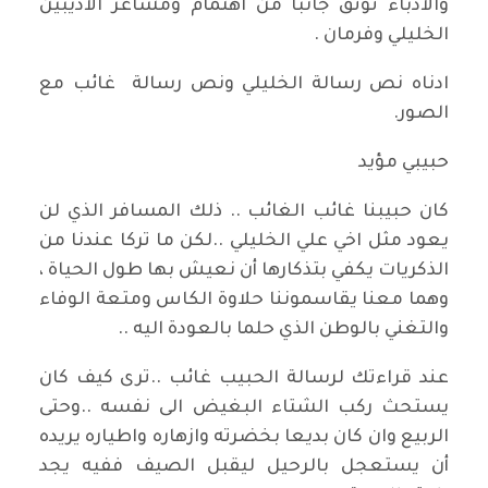
والادباء توثق جانبا من اهتمام ومشاعر الاديبين
الخليلي وفرمان .
ادناه نص رسالة الخليلي ونص رسالة غائب مع
الصور.
حبيبي مؤيد
كان حبيبنا غائب الغائب .. ذلك المسافر الذي لن
يعود مثل اخي علي الخليلي ..لكن ما تركا عندنا من
الذكريات يكفي بتذكارها أن نعيش بها طول الحياة ،
وهما معنا يقاسموننا حلاوة الكاس ومتعة الوفاء
والتغني بالوطن الذي حلما بالعودة اليه ..
عند قراءتك لرسالة الحبيب غائب ..ترى كيف كان
يستحث ركب الشتاء البغيض الى نفسه ..وحتى
الربيع وان كان بديعا بخضرته وازهاره واطياره يريده
أن يستعجل بالرحيل ليقبل الصيف ففيه يجد