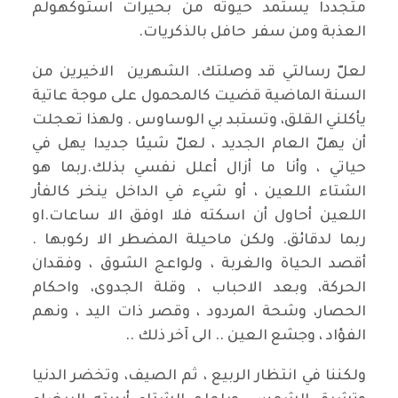
متجددا يستمد حيوته من بحيرات استوكهولم
العذبة ومن سفر حافل بالذكريات.
لعلّ رسالتي قد وصلتك. الشهرين الاخيرين من
السنة الماضية قضيت كالمحمول على موجة عاتية
يأكلني القلق، وتستبد بي الوساوس . ولهذا تعجلت
أن يهلّ العام الجديد ، لعلّ شيئا جديدا يهل في
حياتي ، وأنا ما أزال أعلل نفسي بذلك.ربما هو
الشتاء اللعين ، أو شيء في الداخل ينخر كالفأر
اللعين أحاول أن اسكته فلا اوفق الا ساعات.او
ربما لدقائق. ولكن ماحيلة المضطر الا ركوبها .
أقصد الحياة والغربة ، ولواعج الشوق ، وفقدان
الحركة، وبعد الاحباب ، وقلة الجدوى، واحكام
الحصار، وشحة المردود ، وقصر ذات اليد ، ونهم
الفؤاد ، وجشع العين .. الى آخر ذلك ..
ولكننا في انتظار الربيع ، ثم الصيف، وتخضر الدنيا