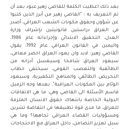
بعد ذلك اعطيت الكلمة للقاضي زهير عبود بعد أن
تم التعريف به : "القاضي زهير من أبرز الذين كتبوا
عن شؤون وحقوق مكونات الشعب العراقي، أصدر
في العراق دراستين قانونيتين بإشراف وزارة
العدل، التحقيق الابتدائي وإجراءاته عام 1986،
واليمين في القانون العراقي عام 1992، يقول
القاضي زهير: لابد وان يعود العراق اخضر معافى،
سيعود العراق شامخا وسيغسل أدرانه من
الطائفية والتعصب القومي، سيختفي خطاب
التحريض الطائفي والمناهج التكفيرية، وسيعود
الوئام بين المكونات العراقية". بعدها وجه الزميل
قاسم الأسئلة الى القاضي وهي: ما هي الاتفاقات
الدولية الخاصة بانتهاك حقوق الانسان الملزمة
للعراق، ما مدى قوة تطبيقها في انتفاضة تشرين
ومسؤوليات القضاء العراقي تجاهها؟ وما هي
سبل تعزيز التضامن، داخل العراق مع الاحتجاجات