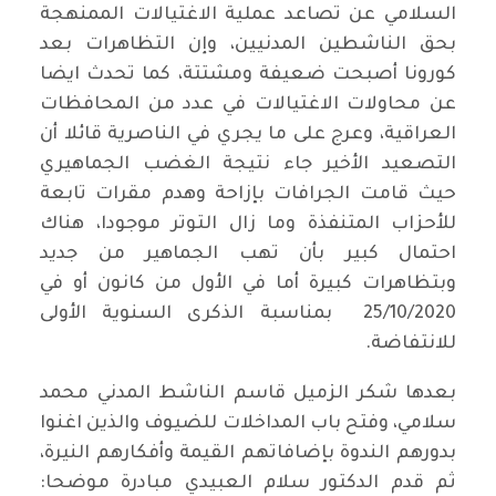
السلامي عن تصاعد عملية الاغتيالات الممنهجة
بحق الناشطين المدنيين، وإن التظاهرات بعد
كورونا أصبحت ضعيفة ومشتتة، كما تحدث ايضا
عن محاولات الاغتيالات في عدد من المحافظات
العراقية، وعرج على ما يجري في الناصرية قائلا أن
التصعيد الأخير جاء نتيجة الغضب الجماهيري
حيث قامت الجرافات بإزاحة وهدم مقرات تابعة
للأحزاب المتنفذة وما زال التوتر موجودا، هناك
احتمال كبير بأن تهب الجماهير من جديد
وبتظاهرات كبيرة أما في الأول من كانون أو في
25/10/2020 بمناسبة الذكرى السنوية الأولى
للانتفاضة.
بعدها شكر الزميل قاسم الناشط المدني محمد
سلامي، وفتح باب المداخلات للضيوف والذين اغنوا
بدورهم الندوة بإضافاتهم القيمة وأفكارهم النيرة،
ثم قدم الدكتور سلام العبيدي مبادرة موضحا: