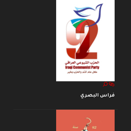
فراس البصري