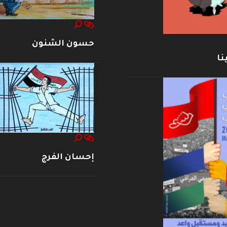
حسون الشنون
نا
إحسان الفرج