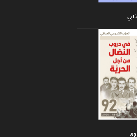
ابي
وي