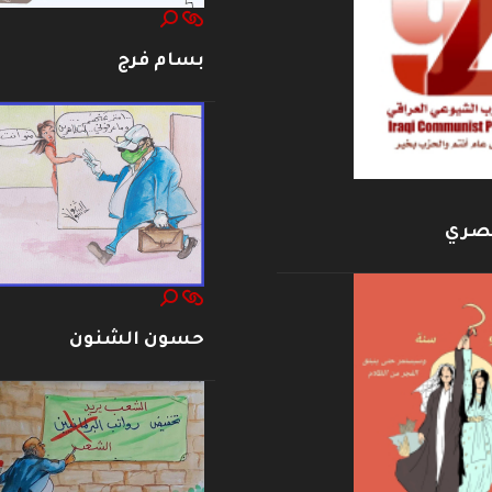
بسام فرج
بصري
حسون الشنون