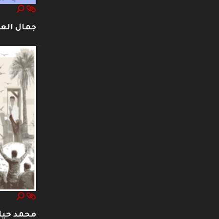
جمال العت
محمد حيا