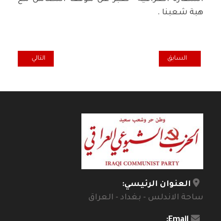
هبة شعبنا .
المقال السابق: وقفة تضامنية في مالمو السويدية مع متظاهري شعبنا 
المقال التالي: را
السابق
التالي
العنوان الرئيسي:
ساحة الاندلس - بغداد - العراق
Email: