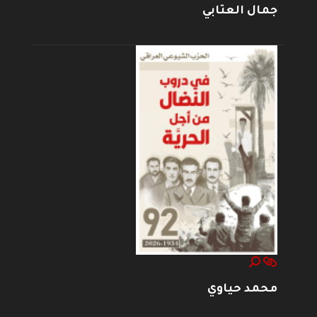
جمال العتابي
محمد حياوي