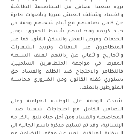
يروه سعيدا معافى من المحاصصة الطائفية
والفساد وشظف العيش عبروا وبأصوات هادرة
عن كامل تضامنهم مع أبناء شعبهم وحقه في
حياة كريمة ومطالبتهم بأبسط الحقوق: توفير
الخدمات وفرص العمل والسكن اللائق. كما عبر
المتظاهرون عبر اللافتات وترديد الشعارات
والأهازيج والأغاني عن إدانتهم لعنف السلطة
المفرط في مواجهة المتظاهرين السلميين،
فالتظاهر والاحتجاج ضد الظلم والفساد حق
دستوري كفله القانون ومن الضروري محاسبة
المتورطين بالعنف.
شددت الوقفة على الوطنية العراقية وعلى
التضامن الكامل مع احتجاجات شعبنا ضد
المحاصصة والفساد ومن أجل حياة تليق بالكرامة
الإنسانية، وقد تم تسليم مذكرة باسم الجالية الى
السفارة العراقية تعبر عن موقف التضامن مع