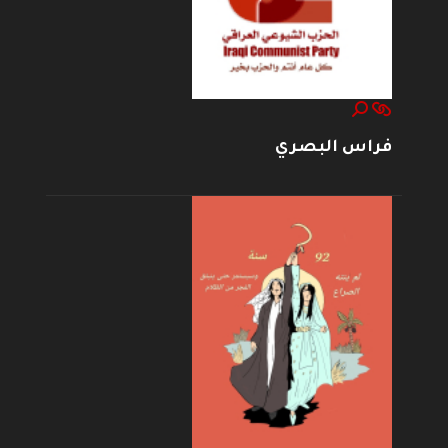
فراس البصري