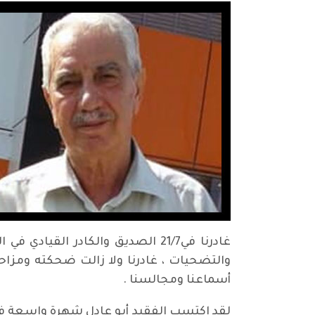
غادرنا في21/7 الصديق والكادر ا
والتضحيات ، غادرنا ولا زالت ضحكته ومزاحه 
أسماعنا ومجالسنا .
لقد اكتسب الفقيد أبو عادل شهرة واسعة في