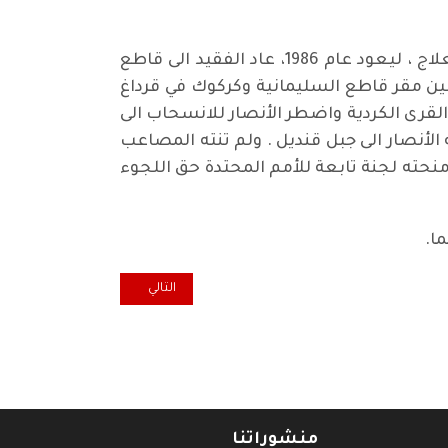
وبعد اشتداد المرض على الفقيد حيث كان يعاني من الالتهاب المزمن للقولون تم ارساله الى الخارج للعلاج ، ليعود عام 1986، عاد الفقيد الى قاطع
ين مقر قاطع السليمانية وكركوك في قرداغ
لقرى الكردية واضطر الأنصار للانسحاب الى
 الأنصار الى جبل قنديل . ولم تنته المصاعب
نحته لجنة تابعة للأمم المحتدة حق اللجوء
ا.
المقال التالي: ندوة ثقافية عامة في روسيا احتفاء
التالي
منشوراتنا