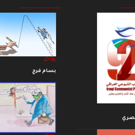
--------------------
------
بسام فرج
بصري