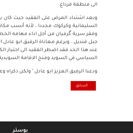
الى منطقة قرداغ.
السليمانية وكركوك مجددا ، لآنه أنسب مكا
ومقر سرية گرميان من أجل اداء مهامه الخطي
جبل قنديل . وبرغم معاناة الرفيق ابو عادل 
عند هذا الحد فقد اضطر الفقيد الى اجتياز 
السياسي في السويد ومنح الاقامة السويدية وه
ودعنا الرفيق العزيز ابو عادل ‘ ولكن ذكراه 
المقال السابق: منتدى الإعلام والأدب.. يستذكر د. علي جوا
السابق
بوستر