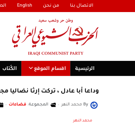
الاتصال بنا
من نحن
English
الط
الرئیسية
اقسام الموقع
الكُتاب
وداعا أبا عادل ، تركت إرثا نضاليا مجي
By
محمد النهر
المجموعة:
فضاءات
محمد النهر