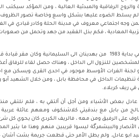
أة والروح الرفاقية والمبدئية العالية ، ومن المؤكد سيكتب 
ي لم يسلط الضوء عليها بشكل واسع وخاصة تصور الظروف ال
عث حربه على الحزب الشيوعي عام1978، فمن وجه اجتماعي معروف في مدينة الحلة وك
لحزبية المعادية ، فكم بذل الفقيد من جهد وتحمل من صعوبا
انتقلت مع مجموعة من الرفيقات والرفاق في بداية 1983 من بهدينان الى ال
 المشخصين للنزول الى الداخل ، وهناك حصل لقاء للرفاق أعض
 لجنة الفرات الأوسط موجود في احدى القرى ويسكن مع احد
ة تنظيمات الداخل في محافظة بابل ، ومن خلال الشهيد أبو
ي ريف كربلاء.
صالح من بابل مع بندقيتي كلاشنكوف ومعهم عائلة عربية و
خاوف على الرفيق ومن معه ، فالريف الكردي كان يحوي كل شئ
 الأنصار والبيشمرگة ليسوا قريبين منهم وهذا ما يثير المط
د ابو عادل. ولم يطل الأمر حتى قطعت جريمة بشت آشان ك