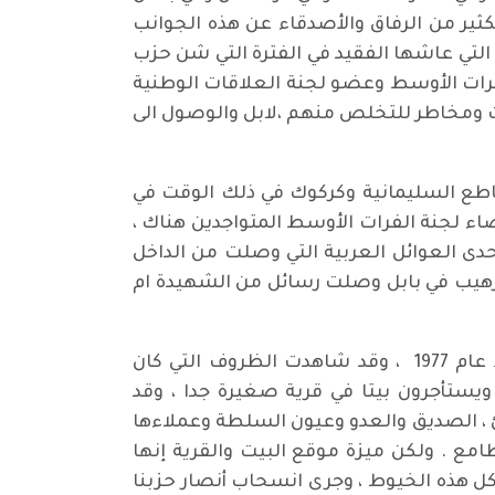
الكثير من الرفاق والأصدقاء عن هذه الجوانب
تي عاشها الفقيد في الفترة التي شن حزب
ادر قيادي في الفرات الأوسط وعضو لجنة العلاقات الوطنية
ت ومخاطر للتخلص منهم ،لابل والوصول الى
سليمانية وكان مقر قيادة قاطع السليمانية وكركوك في ذلك الوقت في
اء لجنة الفرات الأوسط المتواجدين هناك ،
ى العوائل العربية التي وصلت من الداخل
 رهيب في بابل وصلت رسائل من الشهيدة ام
سنحت لي الفرصة أن اوصل الى الرفيق ابو عادل بعض الأشياء ومن أجل أن ألتقي به ، فلم نلتقي منذ عام 1977 ، وقد شاهدت الظروف التي كان
يستأجرون بيتا في قرية صغيرة جدا ، وقد
 ، الصديق والعدو وعيون السلطة وعملاءها
امع . ولكن ميزة موقع البيت والقرية إنها
ل هذه الخيوط ، وجرى انسحاب أنصار حزبنا