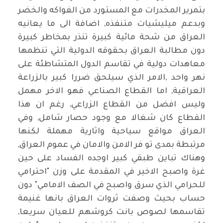
بتمرير المخدرات مع المستورد من الفواكه والخضر
وبدعم ميليشيات متنفذه, اضافة الى ما يعانيه
العراق من شحة مائية كبيرة تنذر بمخاطر كبيرة
دون مطالبة العراق بحقوقه الدولية التي تنظمها
معاهدات دولية في تقاسم الدول المتشاطئة على
نهر واحد
,
الامر الذي سيلحق ضررا كبير بالزراعة
العراقية, اما القطاع الصناعي فهو الاخر مهمل
وليس افضل من القطاع الزراعي, رغم ان هذا
القطاع كان شغالا مع وجود حصار شامل, وفي
العراق مواقع سياحية واثارية مهملة لكنها
مرتبطة بمدى تو فر الامن والامان في عموم العراق,
وهناك تباين طبقي كبير اوجده الفساد على حين
غرة واصبح الاخير في المقدمة على وزن "احترامي
للحرامي الذي سرق واصبح في الصف الامامي" دون
حساب بحيث وصفت ثروات العراق بانها غنيمة
تقاسمها لصوص بانت كروشهم للعيان سريعا,