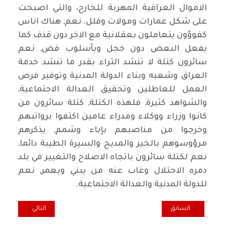
الاموال العراقية المهربة للخارج، والتي اصبحت
على شكل عمارات ومولات وفلل. نعم, هناك اناس
كفوؤون يتعاملون بعقلانية مع الاخر دون قذف كما
يفعل البعض دون خجل وبأسلوب فض, نعم
سائرون كتلة لا تنشد الثراء بقدر ما تنشد خدمة
العراق وشعبه وبناء الدولة المدنية وتوفير فرص
العمل للعاطلين وتحقيق العدالة الاجتماعية
,
والشواهد كثيرة, فلهذه الكتلة, كتلة سائرون من
كانوا وزراء ووكلاء ومدراء عامين اكتفوا برواتبهم
وخرجوا من مناصبهم بإباء وشمم, يذكرهم
مرؤوسوهم بالخير والمديح والسيرة الطيبة دائما,
نعم لكتلة سائرون باتجاه الاصلاح والتغيير في بلد
دمره الاحتلال وغاب عنه من يبني ويعمر, نعم
للدولة المدنية والعدالة الاجتماعية
.
المقال السابق: تقارير " طريق الشعب" عن تظاهرات الجمعة 2 آذار 2018
المقال التالي: رو
السابق
التالي