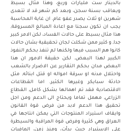
بالدينار ست مليارات وربع، وهذا مثال بسيط
ويعاقب بسنة سجن، وبعد كم شهر قد لا تتعدى
شهرين او ثلاث يصدر عفو عام. ان غاية المحاسبة
يجب ان تكون سجنا مع اعادة المبالغ المسروقة,
هذا مثال بسيط على حالات الفساد، لكن الامر كبير
جدا, و كثير ممن شكلت لجان تحقيقية بشان حالات
كانوا هم السبب فيها ولكنها لم تنفذ بحكم النفوذ
الكبير لهذا البعض. لكن حقيقة الامور ان هذا
البعض مدان بحكم التقارير عن الاضرار بالشعب
واحتلال مدنه او سرقة امواله او قتل ابنائه, مثل
حادثة سبايكر وغيرها الكثير. اما القطاعات
الاقتصادية فقد تم اهمالها بشكل كامل, القطاع
الزراعي, مهمل تماما ويحتاج الى الدعم ومن اجل
تحقيق هذا الدعم لابد من فرض قوة القانون
وايقاف استيراد المنتوجات التي يمكن انتاجها في
العراق وهي كثيرة وفرض قوة المراقبة والسيطرة
على الاستيراد حيث بدأت، ومنذ زمن، المافيات