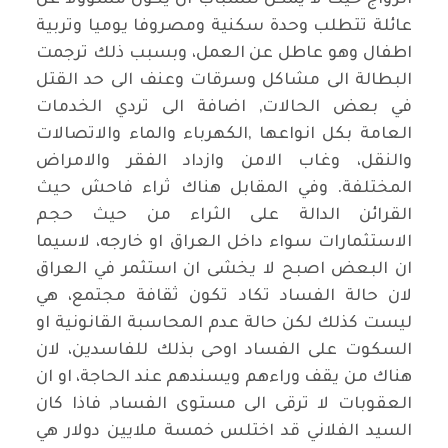
عائلة تتطلب وحدة سكنية ومصروفا يوميا وتربية
اطفال وهو عاطل عن العمل، وبسبب ذلك ترجمت
البطالة الى مشاكل وسرقات وعنف الى حد القتل
في بعض الحالات, اضافة الى تردي الخدمات
العامة بكل انواعها
,
الكهرباء والماء والاتصالات
والنقل، وغاب الامن وازداد الفقر والامراض
المختلفة. وفي المقابل هناك ثراء فاحش حيث
القرائن الدالة على الثراء من حيث حجم
الاستثمارات سواء داخل العراق او خارجه، لاسيما
ان البعض اصبح لا يخشى ان استثمر في العراق
لان حالة الفساد تكاد تكون ثقافة مجتمع، هي
ليست كذلك لكن حالة عدم المحاسبة القانونية او
السكوت على الفساد اوحى بذلك للفاسدين، لان
هناك من يقف وراءهم ويسندهم عند الحاجة، او ان
العقوبات لا ترقى الى مستوى الفساد, فاذا كان
السيد الفلاني قد اختلس خمسة ملايين دولار هي