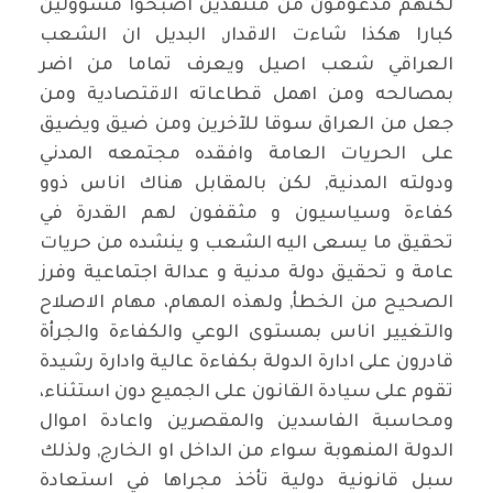
لكنهم مدعومون من متنفذين اصبحوا مسؤولين
كبارا هكذا شاءت الاقدار, البديل ان الشعب
العراقي شعب اصيل ويعرف تماما من اضر
بمصالحه ومن اهمل قطاعاته الاقتصادية ومن
جعل من العراق سوقا للآخرين ومن ضيق ويضيق
على الحريات العامة وافقده مجتمعه المدني
ودولته المدنية, لكن بالمقابل هناك اناس ذوو
كفاءة وسياسيون و مثقفون لهم القدرة في
تحقيق ما يسعى اليه الشعب و ينشده من حريات
عامة و تحقيق دولة مدنية و عدالة اجتماعية وفرز
الصحيح من الخطأ, ولهذه المهام، مهام الاصلاح
والتغيير اناس بمستوى الوعي والكفاءة والجرأة
قادرون على ادارة الدولة بكفاءة عالية وادارة رشيدة
تقوم على سيادة القانون على الجميع دون استثناء،
ومحاسبة الفاسدين والمقصرين واعادة اموال
الدولة المنهوبة سواء من الداخل او الخارج, ولذلك
سبل قانونية دولية تأخذ مجراها في استعادة