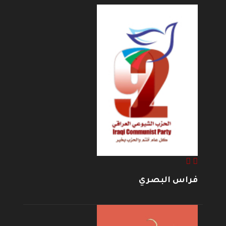
فراس البصري