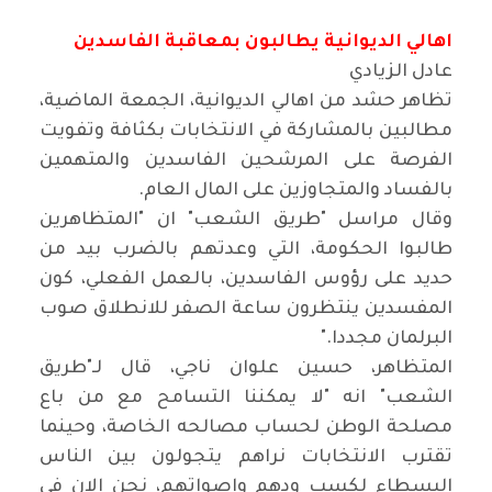
اهالي الديوانية يطالبون بمعاقبة الفاسدين
عادل الزيادي
تظاهر حشد من اهالي الديوانية، الجمعة الماضية،
مطالبين بالمشاركة في الانتخابات بكثافة وتفويت
الفرصة على المرشحين الفاسدين والمتهمين
بالفساد والمتجاوزين على المال العام
.
وقال مراسل "طريق الشعب" ان "المتظاهرين
طالبوا الحكومة، التي وعدتهم بالضرب بيد من
حديد على رؤوس الفاسدين، بالعمل الفعلي، كون
المفسدين ينتظرون ساعة الصفر للانطلاق صوب
البرلمان مجددا
".
المتظاهر، حسين علوان ناجي، قال لـ"طريق
الشعب" انه "لا يمكننا التسامح مع من باع
مصلحة الوطن لحساب مصالحه الخاصة، وحينما
تقترب الانتخابات نراهم يتجولون بين الناس
البسطاء لكسب ودهم واصواتهم، نحن الان في