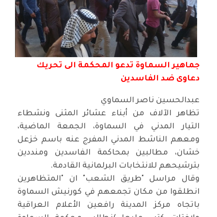
جماهير السماوة تدعو المحكمة الى تحريك
دعاوى ضد الفاسدين
عبدالحسين ناصر السماوي
تظاهر الآلاف من أبناء عشائر المثنى ونشطاء
التيار المدني في السماوة، الجمعة الماضية،
ومعهم الناشط المدني المفرج عنه باسم خزعل
خشان، مطالبين بمحاكمة الفاسدين ومنددين
بترشيحهم للانتخابات البرلمانية القادمة
.
وقال مراسل "طريق الشعب" ان "المتظاهرين
انطلقوا من مكان تجمعهم في كورنيش السماوة
باتجاه مركز المدينة رافعين الأعلام العراقية