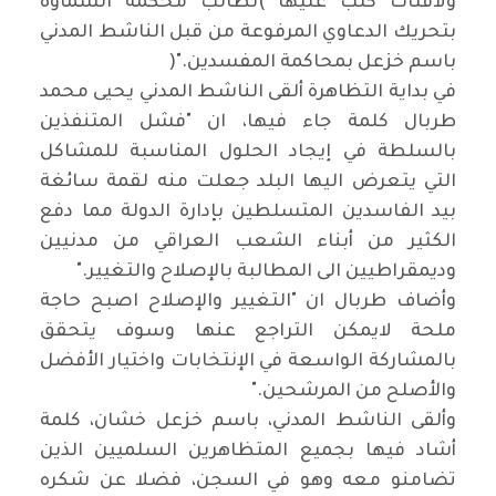
ولافتات كتب عليها
(
نطالب محكمة السماوة
بتحريك الدعاوي المرفوعة من قبل الناشط المدني
باسم خزعل بمحاكمة المفسدين
)".
في بداية التظاهرة ألقى الناشط المدني يحيى محمد
طربال كلمة جاء فيها، ان
"
فشل المتنفذين
بالسلطة في إيجاد الحلول المناسبة للمشاكل
التي يتعرض اليها البلد جعلت منه لقمة سائغة
بيد الفاسدين المتسلطين بإدارة الدولة مما دفع
الكثير من أبناء الشعب العراقي من مدنيين
وديمقراطيين الى المطالبة بالإصلاح والتغيير
".
وأضاف طربال ان "التغيير والإصلاح اصبح حاجة
ملحة لايمكن التراجع عنها وسوف يتحقق
بالمشاركة الواسعة في الإنتخابات واختيار الأفضل
والأصلح من المرشحين
".
وألقى الناشط المدني، باسم خزعل خشان، كلمة
أشاد فيها بجميع المتظاهرين السلميين الذين
تضامنو معه وهو في السجن، فضلا عن شكره