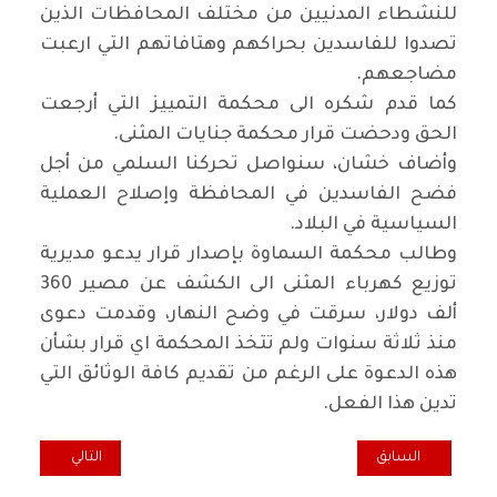
للنشطاء المدنيين من مختلف المحافظات الذين
تصدوا للفاسدين بحراكهم وهتافاتهم التي ارعبت
مضاجعهم
.
كما قدم شكره الى محكمة التمييز التي أرجعت
الحق ودحضت قرار محكمة جنايات المثنى
.
وأضاف خشان، سنواصل تحركنا السلمي من أجل
فضح الفاسدين في المحافظة وإصلاح العملية
السياسية في البلاد
.
وطالب محكمة السماوة بإصدار قرار يدعو مديرية
توزيع كهرباء المثنى الى الكشف عن مصير 360
ألف دولار، سرقت في وضح النهار، وقدمت دعوى
منذ ثلاثة سنوات ولم تتخذ المحكمة اي قرار بشأن
هذه الدعوة على الرغم من تقديم كافة الوثائق التي
تدين هذا الفعل
.
المقال السابق: تهنئة و تقديرمن لجنة الاعلام المركزي للحزب للرفيق مع
المقال التالي: سا
السابق
التالي