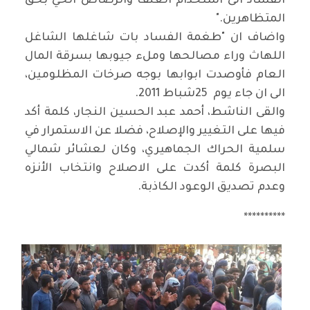
الفساد الى استخدام العنف والرصاص الحي بحق
المتظاهرين
".
واضاف ان "طغمة الفساد بات شاغلها الشاغل
اللهاث وراء مصالحها وملء جيوبها بسرقة المال
العام فأوصدت ابوابها بوجه صرخات المظلومين،
الى ان جاء يوم
25
شباط 2011
.
والقى الناشط، أحمد عبد الحسين النجار، كلمة أكد
فيها على التغيير والإصلاح، فضلا عن الاستمرار في
سلمية الحراك الجماهيري، وكان لعشائر شمالي
البصرة كلمة أكدت على الاصلاح وانتخاب الأنزه
وعدم تصديق الوعود الكاذبة
.
**********