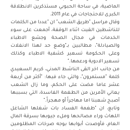
الماضية، في ساحة الحبوبي مستذكرين الانطلاقة
الكبرى للاحتجاجات في عام 2011
.
وقال مراسل "طريق الشعب" ان "عددا من الكلمات
للناشطين القيت اثناء الوقفة، أجمعت على سوء
الخدمات في مجال الصحة وجشع الاطباء
والصيادلة
"
، مطالبين بـ"وضع حد لهذا الانفلات
وعلى الحكومة تسعير كشفية الاطباء وكذلك
تسعير الادوية ودعمها
".
من جانب اخر القى الناشط المدني، كريم السعيدي
كلمة "مستمرون"، والتي جاء فيها: "أكثر من أربعة
عشر عاما مضت على الحكم، وما زال الشعب
يعاني الأمرين من الطغمة الفاسدة، التي بسببها
أصبح شعبنا اما مهاجراً أو مهجراً
".
وتابع، ان "طغمة الفساد بات شغلها الشاغل
اللهاث وراء مصالحها وملء جيوبها بسرقة المال
العام، فأوصدت أبوابها بوجه صرخات المظلومين