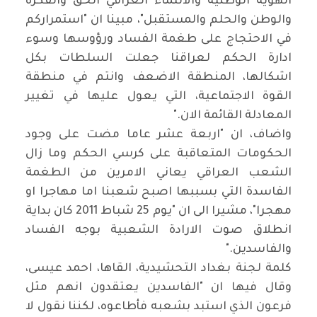
الهوية الوطنية والانتماء العراقي الحق والفكرة
والوطن والحلم والمستقبل"، مبينا ان "استمراركم
في الاحتجاج على طغمة الفساد ورؤوسها وسوء
ادارة الحكم لعراقنا جعلت السلطات بكل
اشكالها، المنطقة الاضعف وانتم في منطقة
القوة الاجتماعية، التي يعول عليها في تغيير
المعادلة القائمة الان
".
واضاف، ان "اربعة عشر عاما مضت على وجود
الحكومات المتعاقبة على كرسي الحكم وما زال
الشعب العراقي يعاني الامرين من الطغمة
الفاسدة التي بسببها اصبح شعبنا اما مهاجرا او
مهجرا"، مشيرا الى ان "يوم 25 شباط 2011 كان بداية
انطلاق صوت الارادة الشعبية بوجه الفساد
والفاسدين
".
كلمة لجنة بغداد التحشيدية، القاها، احمد عيسى،
وقال فيها ان "الفاسدين يعتقدون انهم مثل
فرعون الذي استبد بشعبه فأطاعوه، لكننا نقول لا