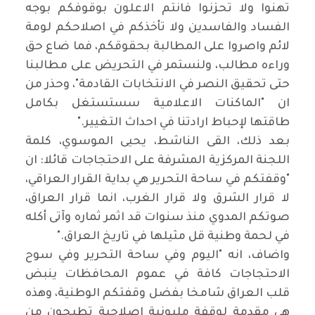
تهنوا ولا تحزنوا فانتم الاعلون بوقوفكم بوجه
الفساد والفاسدين ولا تأخذكم في اصلاحكم لومة
لائم واصروا على المطالبة بحقوقكم، فما ضاع حق
وراءه مطالب، ولنستمر في التحريض على مطالبنا
حتى تحقيق النصر في الانتخابات القادمة
"
، وحذر من
ان "الماكنات الاعلامية سستستغل بكامل
طاقتها لإحباط ارادتنا في احداث التغيير
".
بعد ذلك، القى الناشط، يحيى الموسوي، كلمة
اللجنة المركزية المشرفة على الاحتجاجات قائلا: ان
"وقفتكم في ساحة التحرير هي بداية القرار العراقي،
لا قرار الشرق ولا قرار الغرب، انما قرار العراق،
صوتكم المدوي منذ سنوات قد اثمر ثماره وآتى أكله
في لحمة وطنية قل مثيلها في تاريخ العراق
".
واضاف، انه "اليوم وفي ساحة التحرير وفي سوح
الاحتجاجات كافة في عموم المحافظات ينبض
قلب العراق شامخا بفضل وقفتكم الوطنية، وهذه
هي مقدمة لوقفة مليونية اصلاحية تطيحون من