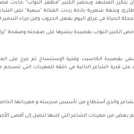
 يتكرر المشهد ويحضر الكبير "مظفر النواب" ،جاءت قصيد
 طارئ، وبلغة شعرية باذخة رددت الفنانة "سمية" نص الشا
ة الحياة في عراق اليوم بفعل الحروب ومن جراء التدمير 
ً وخص الكبير النواب بقصيدة ينشرها على صفحته وصفحة "تراث
ا سمي بقصيدة الكاسيت وفترة الإستنساخ ثم عرج على الم
د على قدرة الشاعر الذاتية في خلقه للمفردات التي تنسجم
د الشاعر والذي أستطاع من تأسيس مدرسته و مفرداتها الخاصة
يم بعض من مفردات الشاعر التي كتبها لتصل إلى أقصى الأجي