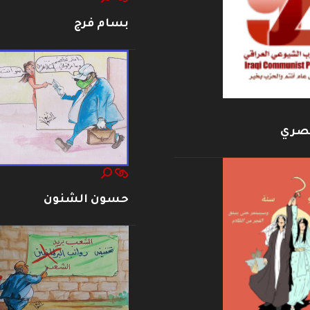
بسام فرج
بصري
حسون الشنون