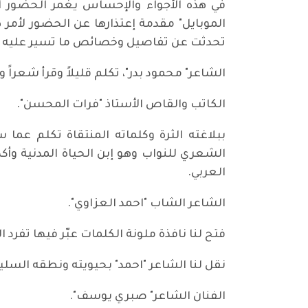
في هذه الأجواء والإحساس يغمر الحضور أن
الموبايل" مقدمة إعتذارها عن الحضور لأمر
تحدثت عن تفاصيل وخصائص ما تسير عليه عجل
الشاعر" محمود بدر"، تكلم قليلاً وقرأ شعرا
الكاتب والقاص الأستاذ "فرات المحسن".
ببلاغته الثرة وكلماته المنتقاة تكلم عم
الشعري للنواب وهو إبن الحياة المدنية وأك
العربي.
الشاعر الشاب "احمد العزاوي".
فتح لنا نافذة ملونة الكلمات عبّر فيها تفر
نقل لنا الشاعر "احمد" بحيويته ونطقه السل
الفنان الشاعر" صبري يوسف".