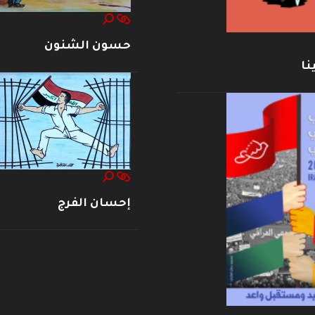
حسون الشنون
نا
إحسان الفرج