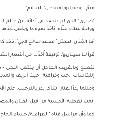
قدمَّ لوحة بانوراميه عن" السلام".
"صبري" الذي لم يبتعد في أدائه عن عالم ا
وواحة سلام غنّاء، تأخذ ضوءها ويكمل غناها
أما الفنان الممثل" محمد صالح لاجي"، فقد ك
قرأ لنا سيناريو/ توليفة أُخذَت من أشعار الش
نتطلع وبالقريب العاجل أن يكتمل النص - من 
إنتكاسات ..حب وكراهية ، حيث الريف والمدي
ومثلما بدأ الفنان شاكر بدر بالترحيب، ختم ال
تمت تغطية الأمسية من قبل الفنان والمصور
كما وأن مراسل قناة "العراقية/ حسام الحاج