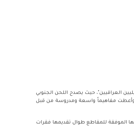
ن نشاط "جمعية الفنانين التشكيليين العراقيين"، حيث يصدح اللحن الجنوبي
بة وأعطت مفاهيماً واسعة ومدروسة من قبل
تها الموفقة للمقاطع طوال تقديمها فقرات