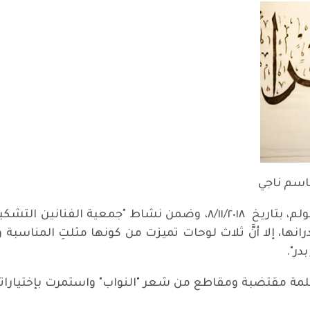
باسم ناجي
في قاعة "هوسبي جورد" الواقعة في ستوكهولم، بتاريخ ٨/١١/٢٠١٨، وضم
نها، إلا أنَّ ثلاث لوحات تميزت من كونها مثلتِ المناس
در".
 بكلمة مقتضبة ومقاطع من شعر "النواب" واستمرت بإختيارا