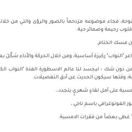
للوحة، فجاء موضوعه مزدحماً بالصور والرؤى والتي من خل
 قلوب رحيمة وضمائر حية.
ان مسك الختام.
اعر "النواب" ركيزة أساسية، ومن خلال الحركة والأداء شكَّلَ 
دون شك - ليجسد لنا عالم الاسطورة الفذة "النواب الكبير"
نة، وقتها سيكون الحديث عن أدق التفصيلات.
أمسية على أمل لقاءٍ شهريٍ يتجدد..
 الفوتوغرافي باسم ناجي ،
" غطى بعضاً من فقرات الامسية.