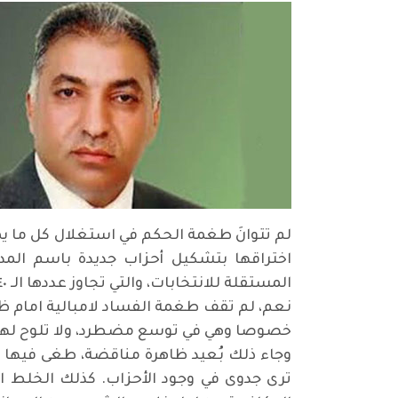
لم تتوانَ طغمة الحكم في استغلال كل ما ي
اختراقها بتشكيل أحزاب جديدة باسم المد
المستقلة للانتخابات، والتي تجاوز عددها الـ ٢٤٠ حتى الآن
نعم، لم تقف طغمة الفساد لامبالية امام ظا
خصوصا وهي في توسع مضطرد، ولا تلوح لها 
وجاء ذلك بُعيد ظاهرة مناقضة، طغى فيها إس
ترى جدوى في وجود الأحزاب. كذلك الخلط 