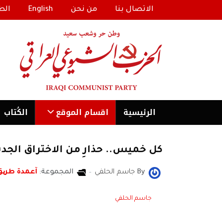
الاتصال بنا
من نحن
English
الط
الرئیسية
اقسام الموقع
الكُتاب
كل خميس.. حذارِ من الاختراق الجدي
By
جاسم الحلفي
المجموعة:
آعمدة طری
جاسم الحلفي