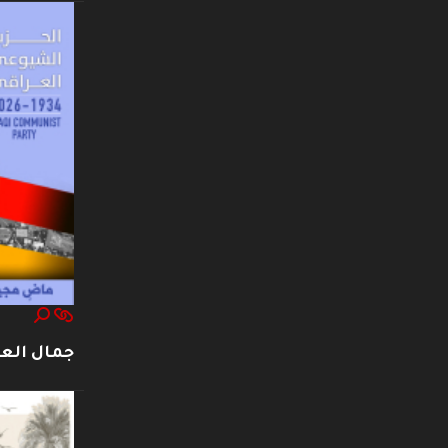
جمال العت