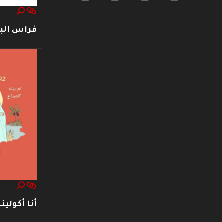
فراس ال
أنا أكوليني