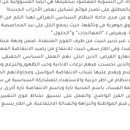
 الى التشويه المقصود بتحميلها هي ايضا المسؤولية عن ا
بالمطلق على تصدر قوائم تشكيل بعض الأحزاب الجديدة
!
عن مدى حاجة النظام السياسي العراقي لهذا الكم من الأح
ق جوهرية في وثائقها، حيث يجمع الكل على نبذ المحاصصة و
، ويعرض لـ “المعالجات” و”الحلول
”.
عبر تدبير خبيث من طرف القوى المتنفذة، ضمن وجهة منظم
دا، وفي اطار سعي خبيث للانتفاع من رصيد الانتفاضة المع
هازو الفرص، الذين ابتلي بهم العمل السياسي الحقيقي. 
الذين تجسدت فيهم نزعات الانانية وحب الظهور والتزعم و
قدم ويقدم عليها شباب الانتفاضة البواسل، ومحاولاتهم ال
انتظام في اطر حزبية والاستعداد للمشاركة السياسية في س
الفساد، باسم المدنية تارة وباسم الانتفاضة تارة أخرى، 
 من الفرز الواضح، والعمل على تنسيق نشاط قوى التغيي
قيم المواطنة والنزاهة والعدالة الاجتماعية، في اطار يتسع 