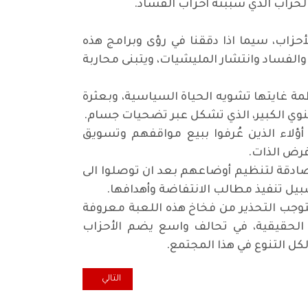
لخراب الذي سببته أحزاب الفساد
.
زاب، سيما اذا دققنا في رؤى وبرامج هذه
الفساد وانتشار المليشيات، ويتبنى محاربة
ة غايتها تشويه الحياة السياسية، وبعثرة
نوي الكبير، الذي تشكل عبر تضحيات جسام
.
أؤلاء الذين عُرفوا ببيع مواقفهم وتسويق
فرض الذات
.
صادقة لتنظيم أوضاعهم بعد ان توصلوا الى
بيل تنفيذ مطالب الانتفاضة وأهدافها
.
يتوجب التحذير من فخاخ هذه اللعبة معروفة
ر الحقيقية، في تحالف واسع يضم الأحزاب
لكل التنوع في هذا المجتمع
.
المقال التالي: أما آن الاوان لتو
التالي