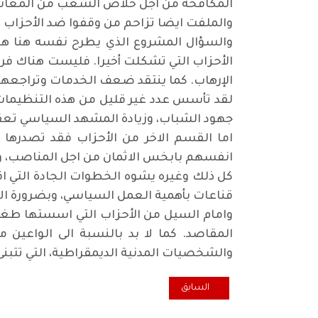
المكافحة من اجل خلاص الشعب من المعاناة،
والملفت ايضا تزاحم من وقفوا ضد الأحزاب 
والسؤال المشروع الذي يطرح نفسه هنا هو 
الأحزاب التي تشكلت أخيرا. فليست هناك فرو
الإرهاب. كما ينتقد ضعف الخدمات وتراجعها
لقد تأسس عدد غير قليل من هذه التنظيمات 
جهود الشباب، وزيادة المشهد السياسي تعقي
اما القسم الاخر من الأحزاب فقد تصدرها ن
انفسهم بابخس الاثمان من اجل المناصب، و
كل ذلك وغيره يشوه الخطوات الجادة التي ا
قناعات بأهمية العمل السياسي، وبضرورة ال
وامام السيل من الأحزاب التي اسستها طغمة 
المقاصد. كما لا بد بالنسبة الى الواعين
والشخصيات المدنية الديمقراطية، التي تتبنى 
المقال السابق: خمسة مقابل واحد
السابق