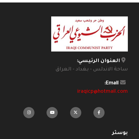
العنوان الرئيسي:
ساحة الاندلس - بغداد - العراق
Email:
iraqicp@hotmail.com
بوستر