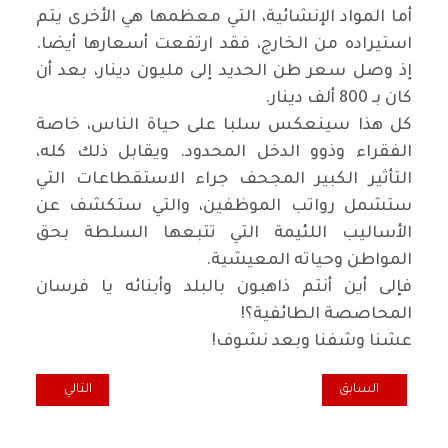
أما المواد الإنشائية، التي معظمها هي الأخرى يتم
استيراده من الخارج، فقد ارتفعت أسعارها أيضا.
إذ وصل سعر طن الحديد إلى مليون دينار، بعد أن
كان بـ 800 ألف دينار
.
كل هذا سينعكس سلبا على حياة الناس، خاصة
الفقراء وذوو الدخل المحدود. ويقابل ذلك كله،
التأثير الكبير المجحف جراء الاستقطاعات التي
ستشمل رواتب الموظفين، والتي ستكشف عن
الأساليب اللئيمة التي تتبعها السلطة بحق
المواطن وحياته المعيشية
.
فإلى أين أنتم ذاهبون بالبلد وأبنائه يا فرسان
المحاصصة الطائفية؟
!
عشنا وشفنا وبعد نشوف
!
المقال السابق: كل خميس.. قرار تدمير.. وليس تدبير
المقال التالي: ن
السابق
التالي