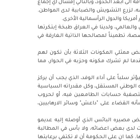
 الى أبعد الحدود، وبالتالي إفشال أي إجماع
ضه، لزرع التشويش والضبابية لدى المواطن.
مريكا والدول الرأسمالية الأخرى.
لعالمي، ولدينا في العراق طبخة إبتكرتها
ة، تطميناً لمصالحها الذاتية الغارقة في
 ممثلي المكونات الثلاثة بأن تكون لهم
ما لم تشرك مكونه وحزبه في الحوار، مما
ر سلباً على أداء الوفد، الذي يجب أن يركز
ره الوطني المستقل، وكل مقدراته السياسية
ة لتصفية حسابات الطامعين فيه، أو لحروب
نه القضاء على "داعش" وسائر الارهابيين،
رفض مصيره البائس الذي أوصله إليه عديمو
دت لدى بعض اعضائه، ولا بأس في المطالبة
ما ان على الحكومة أن لا تكتفي برعايتها