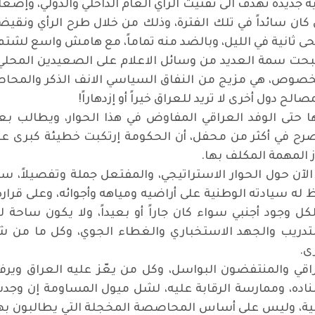
 جديدة تهدف الى تفتيت الرأي العام الداخلي والدولي، وإضعافه
 كان سائداً في تلك الفترة، وذلك من خلال طرح الرأي ونقي
ى ثانية في الليل، وبالضد منه تماماً، مع هامش واسع لشتم أ
حت سمة العديد من وسائل الاعلام على الصعيدين المحلي وا
لخصوص، هي مزيج من النفاق السياسي الانف الذكر والمحاصص
ح دول أخرى لا تريد للعراق خيراً أو إزدهاراً!
حتى الوفد العراقي المفاوض في هذا الحوار، ويطالب بعض
 في أكثر من محفل، أن الحكومة إرتكبت خطيئة كبرى عند
 المهمة المكلف بها.
ن حول الحوار الاستراتيجي، والمفتعل جملة وتفصيلاً، سيؤث
 له سيادته الوطنية على أراضيه ومياهه وأجوائه، وعلى قرا
كل وجود أجنبي سواء كان جاراً أو بعيداً، ولا يكون ساح
 التدريب والجهد الاستخباري والغطاء الجوي، وكل ما من شأ
ى.
عراقي والمنتفضون البواسل، وكل من يعّز عليه العراق وي
سناده، وممارسة الرقابة عليه، لشل ميول المساومة إن وج
ية، وليس على أساس المحاصصة المخجلة التي يطالبون بها. ك