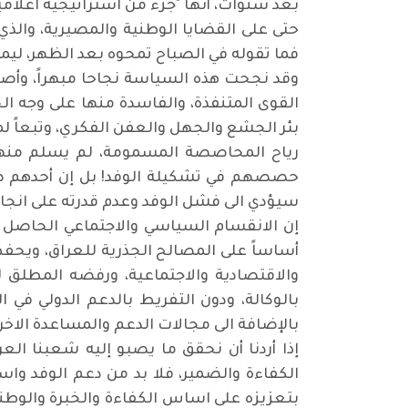
بعد سنوات، أنها "جزء من استراتيجية اعلامية
حتى على القضايا الوطنية والمصيرية، والذي
فما تقوله في الصباح تمحوه بعد الظهر، ليمح
وقد نجحت هذه السياسة نجاحا مبهراً، وأصب
القوى المتنفذة، والفاسدة منها على وجه ا
بئر الجشع والجهل والعفن الفكري، وتبعاً لمصال
رياح المحاصصة المسمومة، لم يسلم منها 
حصصهم في تشكيلة الوفد! بل إن أحدهم صرح
سيؤدي الى فشل الوفد وعدم قدرته على انجاز
إن الانقسام السياسي والاجتماعي الحاصل الآ
أساساً على المصالح الجذرية للعراق، ويحفظ
والاقتصادية والاجتماعية، ورفضه المطلق ل
بالوكالة، ودون التفريط بالدعم الدولي في
بالإضافة الى مجالات الدعم والمساعدة الاخر
إذا أردنا أن نحقق ما يصبو إليه شعبنا ال
الكفاءة والضمير، فلا بد من دعم الوفد وا
بتعزيزه على اساس الكفاءة والخبرة والوطن