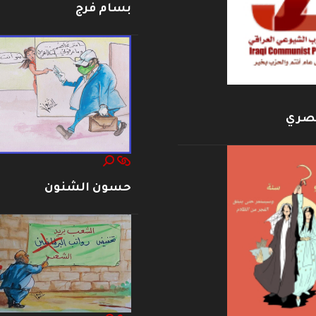
بسام فرج
بصري
حسون الشنون