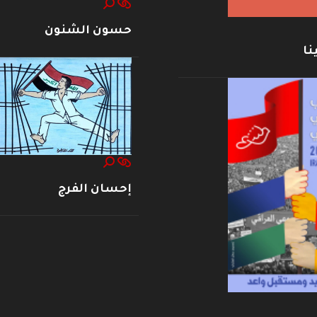
حسون الشنون
نا
إحسان الفرج