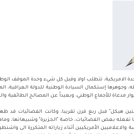
حدة الامريكية، تتطلب اولا وقبل كل شيء وحدة الموقف الوط
ه، وجوهرها إستكمال السيادة الوطنية للدولة العراقية، المنت
ار مدعاة للأجماع الوطني، وبعيداً عن المصالح الطائفية و
ين هيكل" قبل ربع قرن تقريبا، وكانت الفضائيات قد ظه
 في ما تفعله بعض الفضائيات، خاصة "الجزيرة" وشبيهاتها، وما
ة والاعلاميين الأمريكيين أثناء زياراته المتكررة الى واش