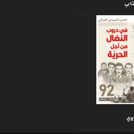
ابي
وي