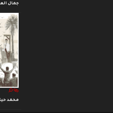
جمال العت
محمد حيا