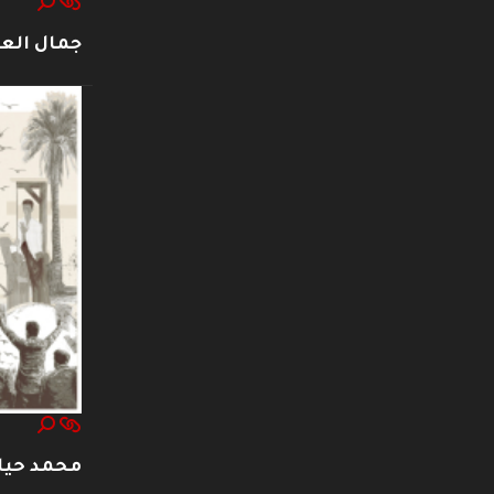
جمال العت
محمد حيا