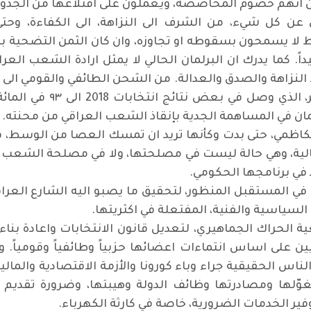
من انهم خصوم المحاصصة، ويعملون على اقتلاعها من الجذور
عن كل شيء، من الشرف الى النزاهة، الى الكفاءة، وحتى
ا يسمحون بسقوطه او تجاوزه، وان كان الثمن التضحية با
داً. كما يدرك ان البرلمان الحالي لا يمثل ارادة الشعب العرا
ا النزاهة والصدق والعدالة. من الشحن الطائفي والقومي ال
لذي وصل في بعض نتائج انتخابات 2018 الى
٩٣
في المائة
لمان في المساهمة الجدية بإنقاذ الشعب العراقي من محنته
.
الكاظمي، حتى بدت وكأنها تريد ان تمسك العصا من الوسط، 
ة، وهي حالة ليست في مصلحتها، ولا في مصلحة الشعب ال
 في برنامجها الحكومي
.
ا في المستقبل المنظور، لتحقيق ما يصبو اليه الشارع العراق
السياسية والفنية، المفتعلة في اكثريتها
.
ة الحراك الجماهيري، لتعديل قانون الانتخابات واعادة 
قيين على اساس انتماءات اعضائها حزبياً وطائفياً وقومياً
لناس الحقيقية جراء وباء كورونا والأزمة الاقتصادية والمالية
وّلها ومصادرتها وظائف الدولة وهيبتها، وضرورة تقديم 
توفير الخدمات الضرورية، خاصة في كارثة الكهرباء
.