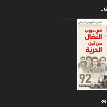
ابي
وي