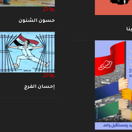
حسون الشنون
نا
إحسان الفرج