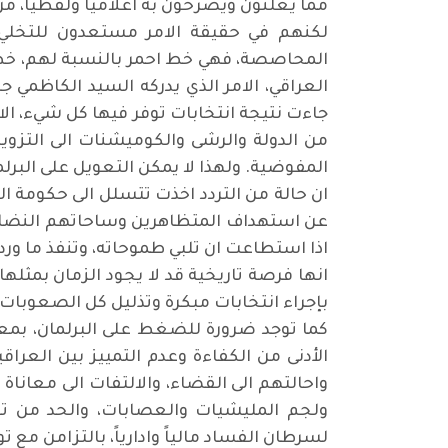
مما يعلنون ويصرحون به اعلامياً ولفظياً، 
لكنهم في حقيقة الامر مستعدون للتخلي 
المحاصصة، فهي خط احمر بالنسبة لهم، خط ل
العراقي، الامر الذي يدركه السيد الكاظمي جي
جاءت نتيجة انتخابات توفر فيها كل شيء، ال
من الدولة والرشى والكوميشنات الى التزوير، ا
المفوضية. ولهذا لا يمكن التعويل على البر
ان حالة من التردد اخذت تتسلل الى حكومة 
عن استهداف المتظاهرين وساحاتهم النضالي
اذا استطاعت ان تلبي طموحاته، وتنفذ ما ورد
انها فرصة تاريخية قد لا يجود الزمان بمثله
بإجراء انتخابات مبكرة وتذليل كل الصعوبات 
كما توجد ضرورة للضغط على البرلمان، بمعي
الأدنى من الكفاءة وعدم التمييز بين العرا
واحالتهم الى القضاء، والالتفات الى معاناة ا
ولجم المليشيات والعصابات، والحد من تغ
لسرطان الفساد مالياً وادارياً، بالتزامن مع 