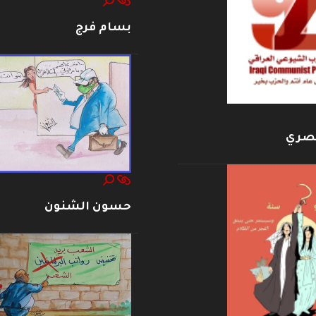
بسام فرج
بصري
حسون الشنون