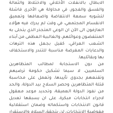
الابطال بالانفلات الأخلاقي والاختلاط والثمالة
والفسق والفجور، في محاولة هي الأخرى فاشلة
لتشويه سمعة الانتفاضة واضعافها وتعميق
الانقسام المجتمعي، في وقت لم يدرك فيه هؤلاء
العازفون الى الآن ان الوعي المتجذر الذي يتحلى به
المنتفضون وعوائلهم، والغالبية العظمى من أبناء
الشعب العراقي، كفيل بجعل هذه الترهات
والدعايات المغرضة مناسبة للتندر والاستخفاف
بها وبقائليها
.
من دون الاستجابة لمطالب المتظاهرين
السلميين، لا سيما تشكيل حكومة ترضيهم
وتقنعهم بجدوى تأييدها، وتعمل على محاسبة
قتلة المتظاهرين وحصر السلاح بيد الدولة، والحد
من نفوذ الدولة العميقة، وتحديد موعد معقول
لاجراء انتخابات مبكرة، على ان يسبقها تعديل
قانون الانتخابات واستكماله وضمان استقلالية
مفوضية الانتخابات، لن يتحقق السلام والاستقرار