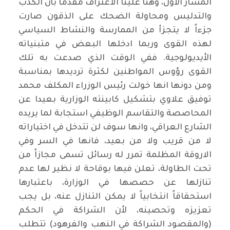
المسار الأول، وهنا علينا الاعتراف مقدماً بأن الكذب
والتدليس ومحاولة الضحك على الذقون صارت
جزءاً لا يتجزأ من الممارسة والنشاط السياسي
لهذه القوى وربما ادخلها البعض في متبنياته
الأيديولوجية. ففي الوقت الذي صدعت به تلك
القوى رؤوس المواطنين لكثرة ترديدها بمناسبة
ومن دونها انها خولت رئيس الوزراء المكلف محمد
توفيق علاوي بتشكيل كابينته الوزارية بعيدا عن
المحاصصة والتقاسم الوظيفي استجابة لما يريده
الشارع العراقي، وانها سوف لن تتدخل في اختياراته
لا من قريب ولا من بعيد، فانها في السر وفي
الاروقة المظلمة تمرر له رسائل تسمى مجازاً من
تحت الطاولة، تعلن فيها بوقاحة لا نظير لها عدم
تنازلها عن حصصها في الوزارة، باعتبارها
استحقاقاً انتخابياً لا يمكن التنازل عنه، بل يجب
تعزيزه وتحصينه، لأن الشراكة في الحكم
(والمقصود الشراكة في النهب والفرهود) تتطلب