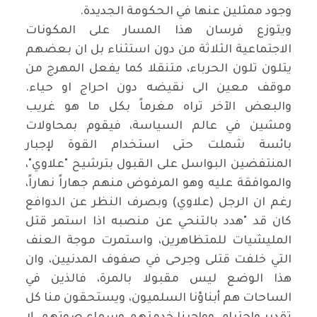
وجود ممثلين عنها في الحكومة الجديدة
.
ويتوزع فرسان هذا المسار على المكونات
الاجتماعية الثلاثة من دون استثناء بل ان بعضهم
يتلون تلون الحرباء، متنقلا كما يفعل المهرج من
موقف معين الى نقيضه دون احراج او حياء.
والبعض الآخر تراه مغرماً بكل ما هو غريب
ومشين في عالم السياسة، فيقوم بمحاولات
بائسة شملت حتى استخدام القوة لإجبار
المنتفضين البواسل على القبول بترشيح "علاوي"،
والموافقة عليه وهو المرفوض منهم جهاراً نهاراً،
رغم ان الرجل (علاوي) وبصرف النظر عن الدوافع
كان قد "هدد بالتنحي عن منصبه اذا استمر قتل
المليشيات للمتظاهرين، واستمرت موجة العنف
التي خلفت قتلى وجرحى في صفوف المدنيين، وان
هذا الوضع ليس مقبولا بالمرة، فالذين في
الساحات هم أبناؤنا السلميون، ويستحقون منا كل