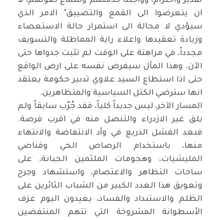
تقدير واحترام، وواجبنا خدمتهم وسماع صوتهم، لا
ان يتعرضوا الى القمع والتضييق" الامر الذي
سيؤدي لا محالة الى استمرار حالة الاستعصاء
وزيادة تعقيدها واعلاء راية المماطلة والتسويف
مجدداً، في مراهنة على الوقت لم تثبت جدواها حتى
الآن. وهذا المآل سيفرض نفسه على ارض الواقع
حتى اذا استطاع السيد علاوي تدبير حكومة يعتقد
انها سترضي الكتل السياسية والمتظاهرين
.
المسار الآخر، ليس جديداً كلياً، فقد جُرّب سابقاً ولم
يلق غير الازدراء والتنصل منه في اقرب فرصة.
فبعد الفشل الذريع في وأد الانتفاضة والانتهاء
منها، باستخدام الرصاص الحي وقناصي
المليشيات، وهجومات الملثمين الجبانة، على
ساحات التظاهر والاعتصام، واستشهاد وجرح
وتعويق هذا العدد الكبير من الشباب الثائرين على
الظلم والاستبداد والفساد، يعيدون اليوم عزف
الأسطوانة المشروخة التي تتهم المنتفضين