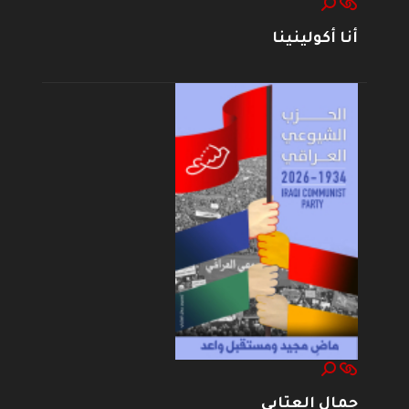
أنا أكولينينا
جمال العتابي