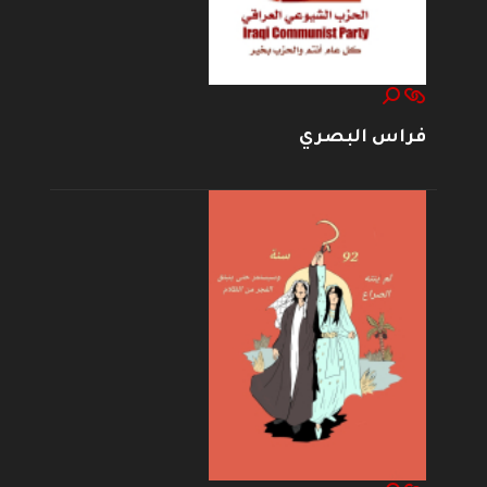
فراس البصري