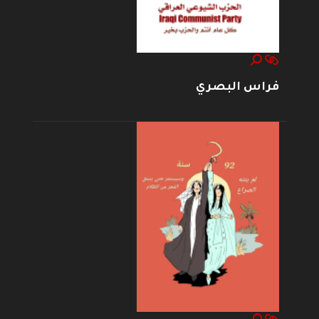
فراس البصري