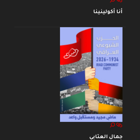
أنا أكولينينا
جمال العتابي